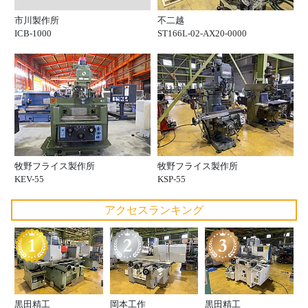
市川製作所
不二越
ICB-1000
ST166L-02-AX20-0000
牧野フライス製作所
牧野フライス製作所
KEV-55
KSP-55
アクセスランキング
黒田精工
岡本工作
黒田精工