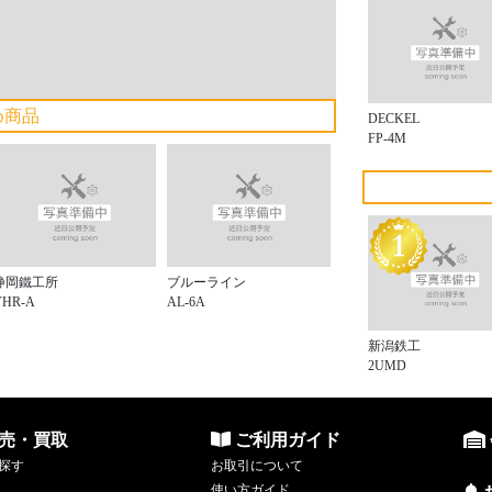
め商品
DECKEL
FP-4M
静岡鐵工所
ブルーライン
VHR-A
AL-6A
新潟鉄工
2UMD
売・買取
ご利用ガイド
探す
お取引について
使い方ガイド