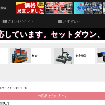
39 件
22 件
員登録
ご利用ガイド
おすすめ
ています。セットダウン、アッ
板金
測定機器
万能フライス DECKEL FP-1
この商品は売約済です。
P-1