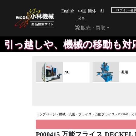
ログイン/会
English
中国 簡体
한
국어
販売・買取
っ越しや、機械の移動も対応し
NC
汎用
トップページ
›
機械
›
汎用
›
フライス
›
万能フライス
›
P000415 
P000415 万能フライス DECKEL F