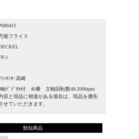
P000415
万能フライス
DECKEL
FP-1
ﾏｼﾝｾﾝﾀｰ高崎
3軸ﾃﾞｼﾞﾀﾙ付 40番 主軸回転数40-2000rpm
内容と現品に相違がある場合は、現品を優先
させていただきます。
類似商品