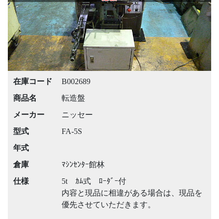
在庫コード
B002689
商品名
転造盤
メーカー
ニッセー
型式
FA-5S
年式
倉庫
ﾏｼﾝｾﾝﾀｰ館林
仕様
5t ｶﾑ式 ﾛｰﾀﾞｰ付
内容と現品に相違がある場合は、現品を
優先させていただきます。