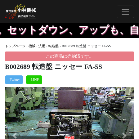
。セットダウン、アップも、自社
トップページ
›
機械
›
汎用
›
転造盤
›
B002689 転造盤 ニッセー FA-5S
この商品は売約済です。
B002689 転造盤 ニッセー FA-5S
Previous
Next
売約済