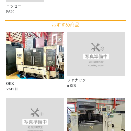
ニッセー
FA20
おすすめ商品
ファナック
OKK
α-0iB
VM5Ⅲ