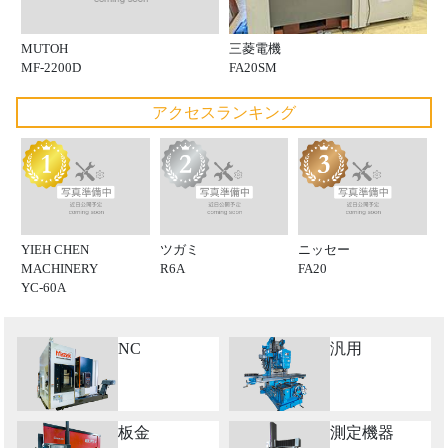
MUTOH
三菱電機
MF-2200D
FA20SM
アクセスランキング
YIEH CHEN
ツガミ
ニッセー
MACHINERY
R6A
FA20
YC-60A
NC
汎用
板金
測定機器