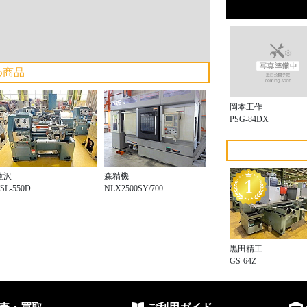
め商品
岡本工作
PSG-84DX
滝沢
森精機
SL-550D
NLX2500SY/700
黒田精工
GS-64Z