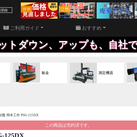
39 件
22 件
員登録
ご利用ガイド
おすすめ
ウン、アップも、自社で行うた
板金
測定機器
削盤 岡本工作 PSG-125DX
この商品は売約済です。
-125DX