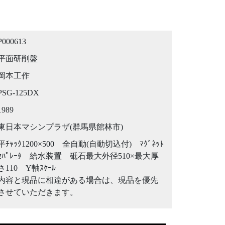
P000613
平面研削盤
岡本工作
PSG-125DX
1989
東日本マシンプラザ(群馬県館林市)
平ﾁｬｯｸ1200×500 全自動(自動切込付) ﾏｸﾞﾈｯﾄ
ｾﾊﾟﾚｰﾀ 給水装置 砥石最大外径510×最大厚
さ110 Y軸ｽｹｰﾙ
内容と現品に相違がある場合は、現品を優先
させていただきます。