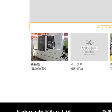
おすす
オークマ
森精機
MB-46VA
NL2000/500
T
Kobayashi Kikai, Ltd.