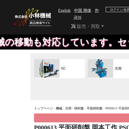
ログイン/会
English
中国 簡体
한
국어
販売・買取
移動も対応しています。セットダ
NC
汎用
トップページ
›
機械
›
汎用
›
研削盤
›
平面研削盤
›
P000613 平面研
P000613 平面研削盤 岡本工作 PSG