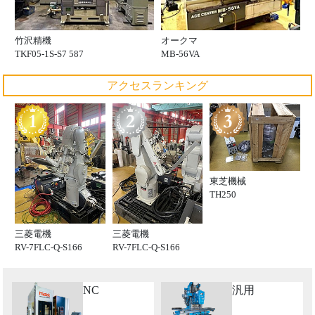
竹沢精機
オークマ
TKF05-1S-S7 587
MB-56VA
アクセスランキング
東芝機械
TH250
三菱電機
三菱電機
RV-7FLC-Q-S166
RV-7FLC-Q-S166
NC
汎用