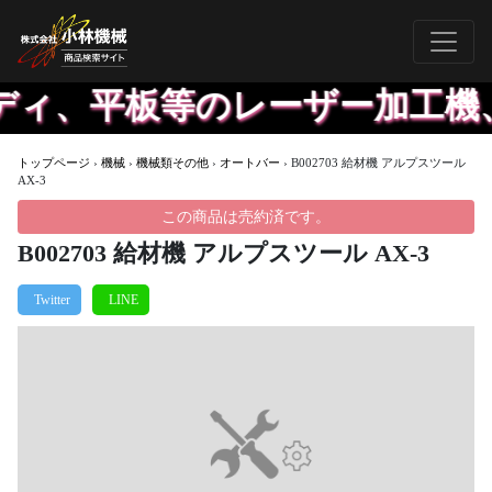
ディ、平板等のレーザー加工機
トップページ
›
機械
›
機械類その他
›
オートバー
›
B002703 給材機 アルプスツール
AX-3
この商品は売約済です。
B002703 給材機 アルプスツール AX-3