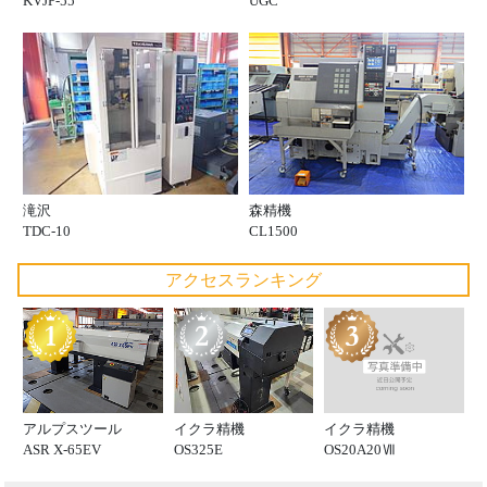
KVJP-55
UGC
滝沢
森精機
TDC-10
CL1500
アクセスランキング
イクラ精機
アルプスツール
イクラ精機
OS20A20Ⅶ
ASR X-65EV
OS325E