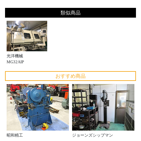
類似商品
光洋機械
MG32AIP
おすすめ商品
昭和精工
ジョーンズシップマン