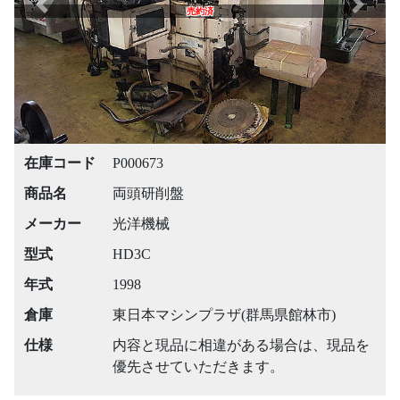
Previous
Next
売約済
在庫コード
P000673
商品名
両頭研削盤
メーカー
光洋機械
型式
HD3C
年式
1998
倉庫
東日本マシンプラザ(群馬県館林市)
仕様
内容と現品に相違がある場合は、現品を
優先させていただきます。