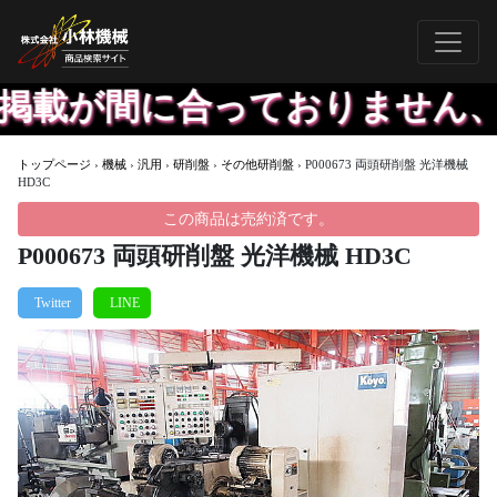
掲載が間に合っておりません、
トップページ
›
機械
›
汎用
›
研削盤
›
その他研削盤
›
P000673 両頭研削盤 光洋機械
HD3C
この商品は売約済です。
P000673 両頭研削盤 光洋機械 HD3C