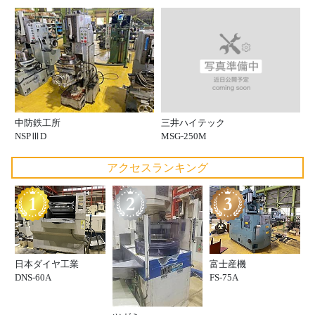
三井ハイテック
中防鉄工所
MSG-250M
NSPⅢD
アクセスランキング
日本ダイヤ工業
富士産機
DNS-60A
FS-75A