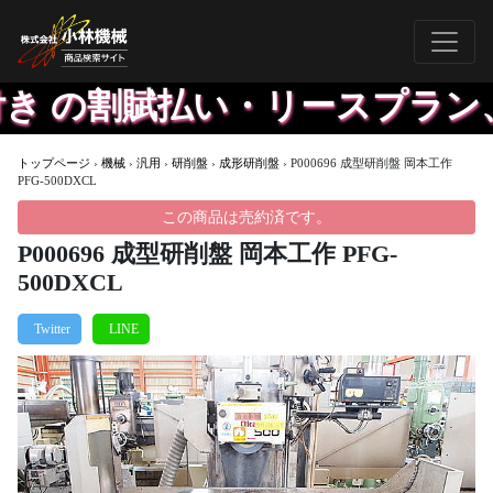
き の割賦払い・リースプラン、
トップページ
›
機械
›
汎用
›
研削盤
›
成形研削盤
›
P000696 成型研削盤 岡本工作
PFG-500DXCL
この商品は売約済です。
P000696 成型研削盤 岡本工作 PFG-
500DXCL