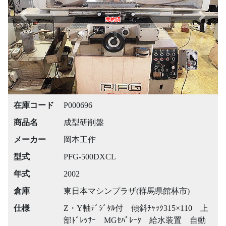
Previous
Next
売約済
在庫コード
P000696
商品名
成型研削盤
メーカー
岡本工作
型式
PFG-500DXCL
年式
2002
倉庫
東日本マシンプラザ(群馬県館林市)
仕様
Z・Y軸ﾃﾞｼﾞﾀﾙ付 傾斜ﾁｬｯｸ315×110 上
部ﾄﾞﾚｯｻｰ MGｾﾊﾟﾚｰﾀ 給水装置 自動