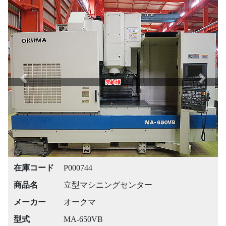
Previous
Next
売約済
在庫コード
P000744
商品名
立型マシニングセンター
メーカー
オークマ
型式
MA-650VB