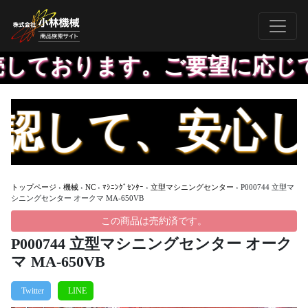
しております。ご要望に応じて
して、安心して
トップページ
›
機械
›
NC
›
ﾏｼﾆﾝｸﾞｾﾝﾀｰ
›
立型マシニングセンター
›
P000744 立型マ
シニングセンター オークマ MA-650VB
この商品は売約済です。
P000744 立型マシニングセンター オーク
マ MA-650VB