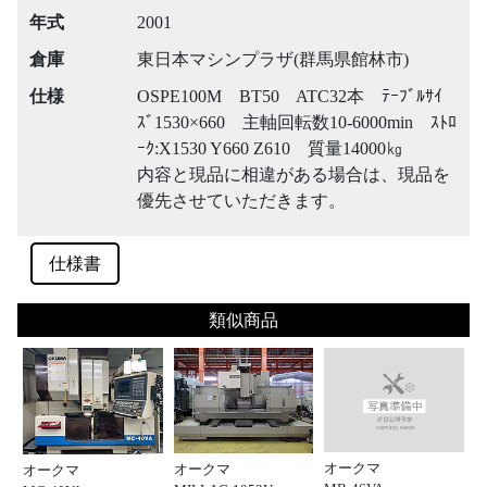
年式
2001
倉庫
東日本マシンプラザ(群馬県館林市)
仕様
OSPE100M BT50 ATC32本 ﾃｰﾌﾞﾙｻｲ
ｽﾞ1530×660 主軸回転数10-6000min ｽﾄﾛ
ｰｸ:X1530 Y660 Z610 質量14000㎏
内容と現品に相違がある場合は、現品を
優先させていただきます。
仕様書
類似商品
オークマ
オークマ
オークマ