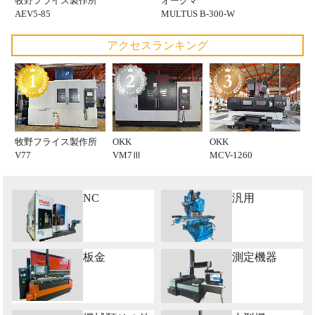
牧野フライス製作所
オークマ
AEV5-85
MULTUS B-300-W
アクセスランキング
牧野フライス製作所
OKK
OKK
V77
VM7Ⅲ
MCV-1260
NC
汎用
板金
測定機器