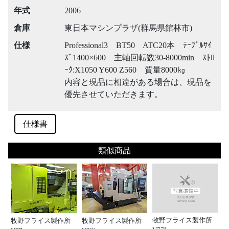
年式
2006
倉庫
東日本マシンプラザ(群馬県館林市)
仕様
Professional3 BT50 ATC20本 ﾃｰﾌﾞﾙｻｲ
ｽﾞ1400×600 主軸回転数30-8000min ｽﾄﾛ
ｰｸ:X1050 Y600 Z560 質量8000㎏
内容と現品に相違がある場合は、現品を
優先させていただきます。
仕様書
類似商品
牧野フライス製作所
牧野フライス製作所
牧野フライス製作所