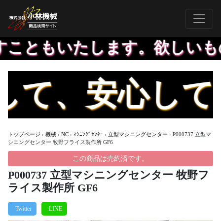
ともいたします。欲しいもの登
て、安心してお
トップページ
›
機械
›
NC
›
ﾏｼﾆﾝｸﾞｾﾝﾀｰ
›
立型マシニングセンター
›
P000737 立型マ
シニングセンター 牧野フライス製作所 GF6
この商品は売約済です。
P000737 立型マシニングセンター 牧野フ
ライス製作所 GF6