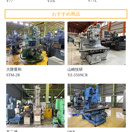
V77L
V77
V33i
おすすめ商品
大隈豊和
山崎技研
STM-2R
YZ-350NCR
不二越
OKK