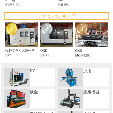
NBV-5-8A
MH-5VJ
アクセスランキング
牧野フライス製作所
OKK
OKK
V77
VM7Ⅲ
MCV-1260
NC
汎用
板金
測定機器