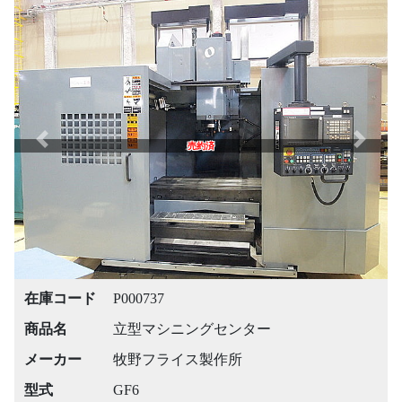
Previous
Next
売約済
在庫コード
P000737
商品名
立型マシニングセンター
メーカー
牧野フライス製作所
型式
GF6