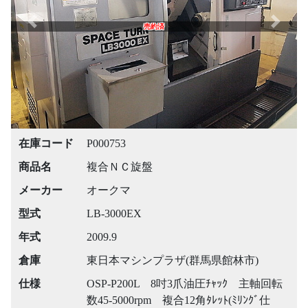
Previous
Next
売約済
在庫コード
P000753
商品名
複合ＮＣ旋盤
メーカー
オークマ
型式
LB-3000EX
年式
2009.9
倉庫
東日本マシンプラザ(群馬県館林市)
仕様
OSP-P200L 8吋3爪油圧ﾁｬｯｸ 主軸回転
数45-5000rpm 複合12角ﾀﾚｯﾄ(ﾐﾘﾝｸﾞ仕