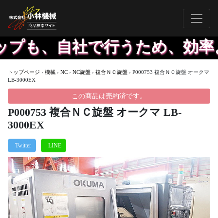
も、自社で行うため、効率よく
トップページ
›
機械
›
NC
›
NC旋盤
›
複合ＮＣ旋盤
›
P000753 複合ＮＣ旋盤 オークマ
LB-3000EX
この商品は売約済です。
P000753 複合ＮＣ旋盤 オークマ LB-
3000EX