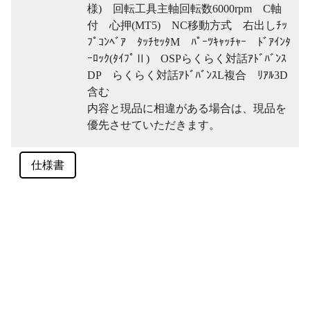
様) 回転工具主軸回転数6000rpm C軸
付 心押(MT5) NC移動方式 右出しﾁｯ
ﾌﾟｺﾝﾍﾞｱ ﾀｯﾁｾｯﾀM ﾊﾟｰﾂｷｬｯﾁｬｰ ﾄﾞｱｲﾝﾀ
ｰﾛｯｸ(ﾀｲﾌﾟⅡ) OSPらくらく対話ｱﾄﾞﾊﾞﾝｽ
DP らくらく対話ｱﾄﾞﾊﾞﾝｽL複合 ﾘｱﾙ3D
含む
内容と現品に相違がある場合は、現品を
優先させていただきます。
仕様書