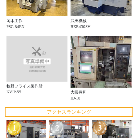
岡本工作
武田機械
PSG-84EN
BXR430SV
牧野フライス製作所
KVJP-55
大隈豊和
HJ-18
アクセスランキング