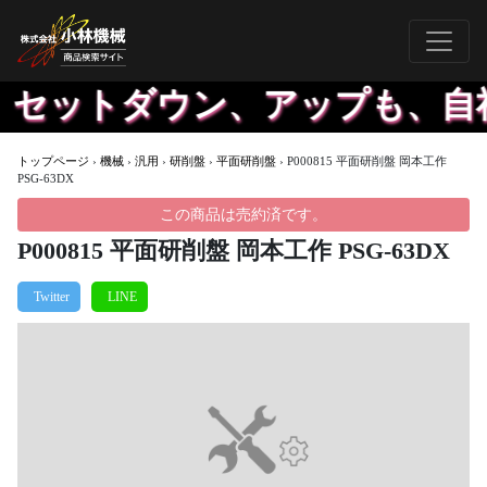
。セットダウン、アップも、自社
トップページ
›
機械
›
汎用
›
研削盤
›
平面研削盤
›
P000815 平面研削盤 岡本工作
PSG-63DX
この商品は売約済です。
P000815 平面研削盤 岡本工作 PSG-63DX