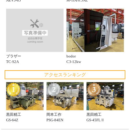
AEV5-85
M-1iA/0.5AL
ブラザー
bodor
TC-S2A
C3-12kw
アクセスランキング
黒田精工
岡本工作
黒田精工
GS-64Z
PSG-84EN
GS-45FLⅡ