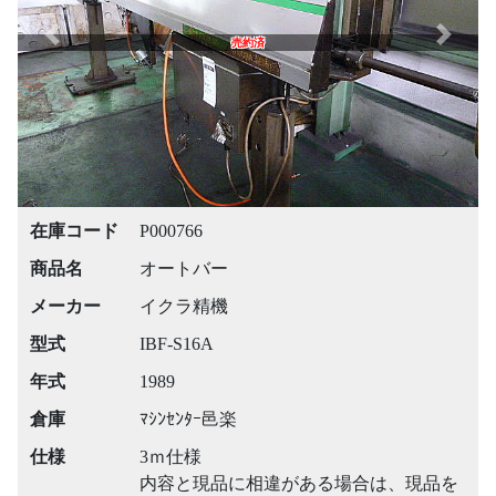
Previous
Next
売約済
在庫コード
P000766
商品名
オートバー
メーカー
イクラ精機
型式
IBF-S16A
年式
1989
倉庫
ﾏｼﾝｾﾝﾀｰ邑楽
仕様
3ｍ仕様
内容と現品に相違がある場合は、現品を