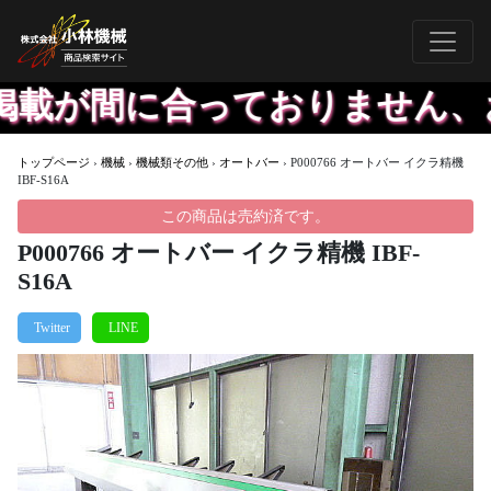
載が間に合っておりません、お
トップページ
›
機械
›
機械類その他
›
オートバー
›
P000766 オートバー イクラ精機
IBF-S16A
この商品は売約済です。
P000766 オートバー イクラ精機 IBF-
S16A