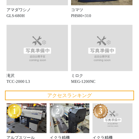
アマダワシノ
コマツ
GLS-680H
PHS80×310
滝沢
ミロク
TCC-2000 L3
MEG-1200NC
アクセスランキング
イクラ精機
アルプスツール
イクラ精機