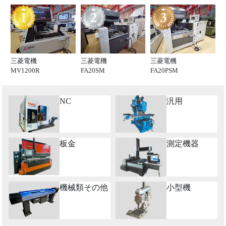
三菱電機
三菱電機
三菱電機
MV1200R
FA20SM
FA20PSM
NC
汎用
板金
測定機器
機械類その他
小型機