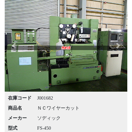
Previous
Next
売約済
在庫コード
J001682
商品名
ＮＣワイヤーカット
メーカー
ソディック
型式
FS-450