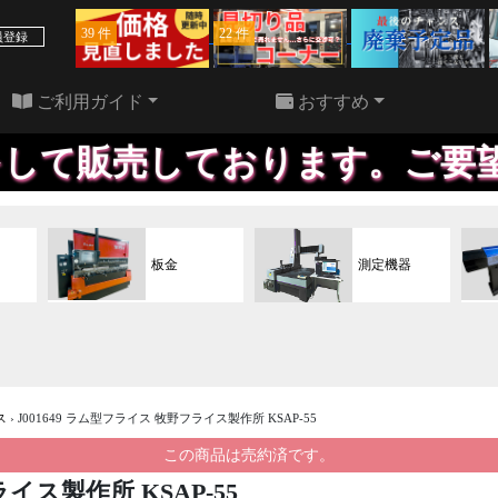
39 件
22 件
員登録
ご利用ガイド
おすすめ
売しております。ご要望に応じ
板金
測定機器
ス
›
J001649 ラム型フライス 牧野フライス製作所 KSAP-55
この商品は売約済です。
イス製作所 KSAP-55