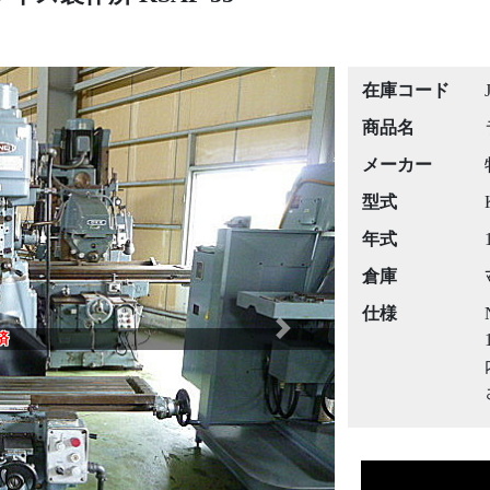
在庫コード
商品名
メーカー
型式
年式
倉庫
仕様
Next
済