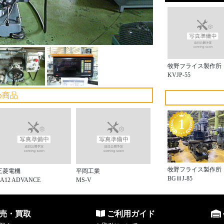
牧野フライス製作所
KVJP-55
め商品
牧野フライス製作所
三菱電機
平岡工業
BGⅢJ-85
EA12 ADVANCE
MS-V
売・買取
ご利用ガイド