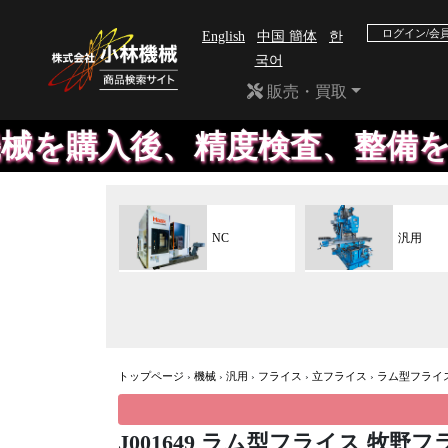
ログイン/会
English
中国 簡体
한
국어
販売・買取
入後、精度検査、整備をして販
NC
汎用
トップページ
›
機械
›
汎用
›
フライス
›
立フライス
›
ラム型フライ
J001649 ラム型フライス 牧野フラ