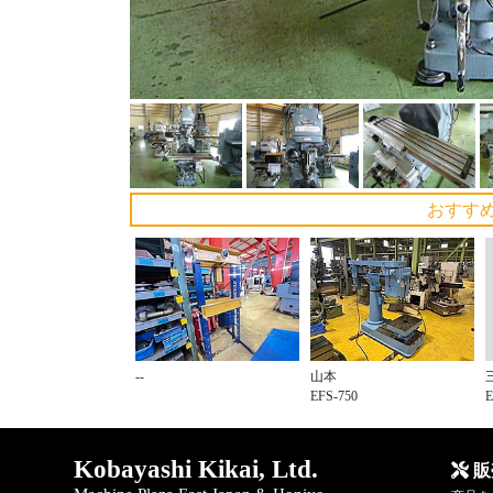
おすす
--
山本
EFS-750
Kobayashi Kikai, Ltd.
販