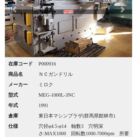
Previous
Next
売約済
在庫コード
P000916
商品名
ＮＣガンドリル
メーカー
ミロク
型式
MEG-1000L-3NC
年式
1991
倉庫
東日本マシンプラザ(群馬県館林市)
仕様
穴径φ4.5-φ14 軸数3 穴明深
さ:MAX1000 回転数1000-7000rpm 所要