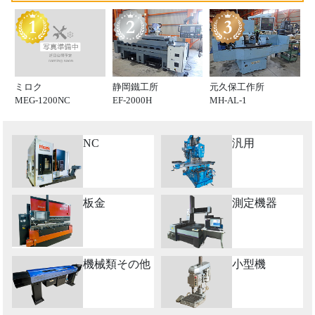
ミロク
静岡鐵工所
元久保工作所
MEG-1200NC
EF-2000H
MH-AL-1
NC
汎用
板金
測定機器
機械類その他
小型機