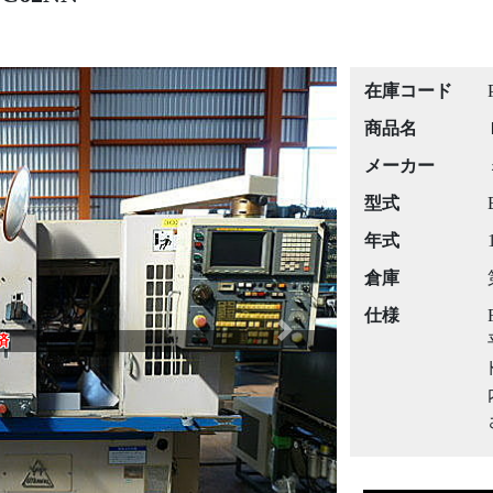
在庫コード
商品名
メーカー
型式
年式
倉庫
仕様
Next
済