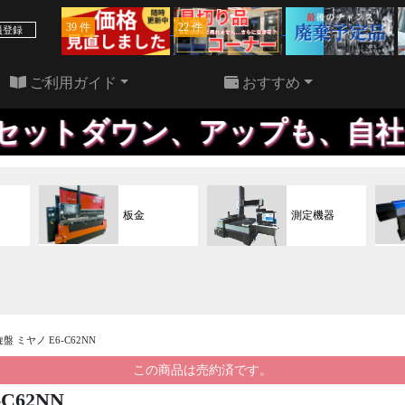
39 件
22 件
員登録
ご利用ガイド
おすすめ
ダウン、アップも、自社で行う
板金
測定機器
旋盤 ミヤノ E6-C62NN
この商品は売約済です。
C62NN