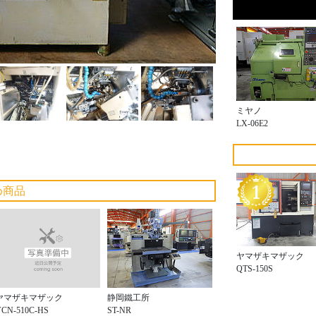
ミヤノ
LX-06E2
め商品
ヤマザキマザック
QTS-150S
ヤマザキマザック
静岡鐵工所
VCN-510C-HS
ST-NR