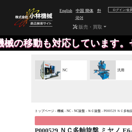
ログイン/会
English
中国 簡体
한
국어
販売・買取
移動も対応しています。セット
NC
汎用
トップページ
›
機械
›
NC
›
NC旋盤
›
ＮＣ旋盤
›
P000529 ＮＣ多軸
P000529 ＮＣ多軸旋盤 ミヤノ E6-