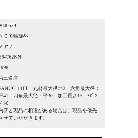
P000529
ＮＣ多軸旋盤
ミヤノ
E6-C62NN
1998
第三倉庫
FANUC-18TT 丸材最大径φ42 六角最大径：
平41 四角最大径：平30 加工長さ15 ｽﾋﾟﾝ
ﾄﾞﾙ6
内容と現品に相違がある場合は、現品を優先
させていただきます。