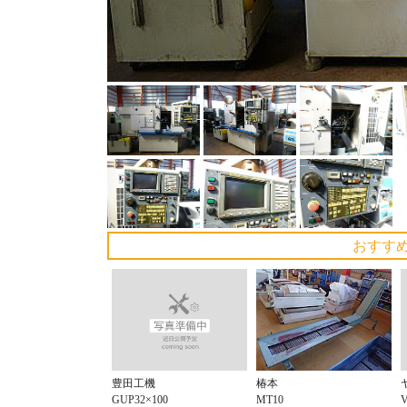
おすす
豊田工機
椿本
GUP32×100
MT10