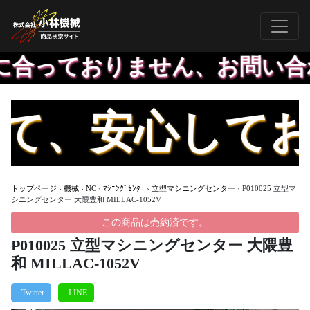
合っておりません、お問い合わ
、安心してお買
トップページ
›
機械
›
NC
›
ﾏｼﾆﾝｸﾞｾﾝﾀｰ
›
立型マシニングセンター
›
P010025 立型マ
シニングセンター 大隈豊和 MILLAC-1052V
この商品は売約済です。
P010025 立型マシニングセンター 大隈豊
和 MILLAC-1052V