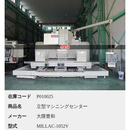
Previous
Next
売約済
在庫コード
P010025
商品名
立型マシニングセンター
メーカー
大隈豊和
型式
MILLAC-1052V