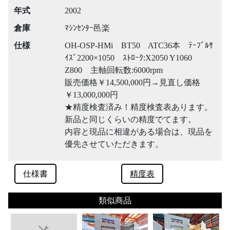
年式
2002
倉庫
ﾏｼﾝｾﾝﾀｰ邑楽
仕様
OH-OSP-HMi BT50 ATC36本 ﾃｰﾌﾞﾙｻ
ｲｽﾞ2200×1050 ｽﾄﾛｰｸ:X2050 Y1060
Z800 主軸回転数:6000rpm
販売価格￥14,500,000円→見直し価格
￥13,000,000円
★精度検査済み！精度検査表あります。
新品と同じくらいの精度でてます。
内容と現品に相違がある場合は、現品を
優先させていただきます。
仕様書
精度表
類似商品