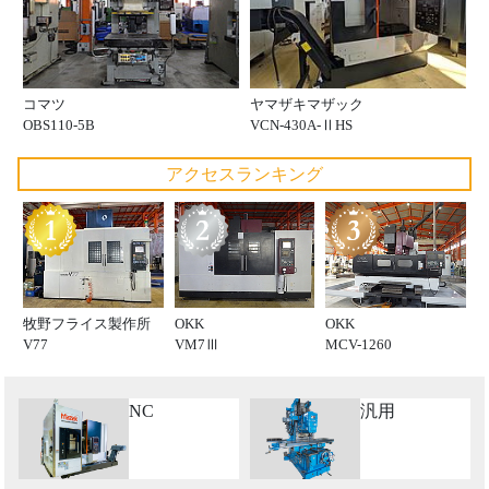
コマツ
ヤマザキマザック
OBS110-5B
VCN-430A-ⅡHS
アクセスランキング
牧野フライス製作所
OKK
OKK
V77
VM7Ⅲ
MCV-1260
NC
汎用