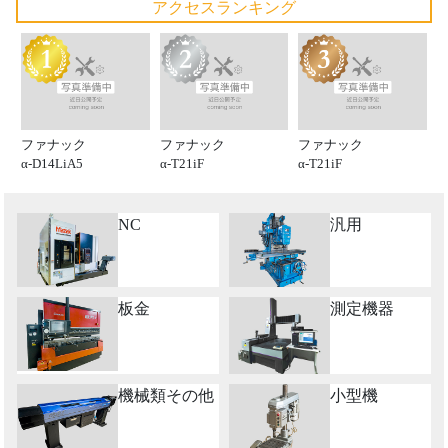
アクセスランキング
ファナック
ファナック
ファナック
α-D14LiA5
α-T21iF
α-T21iF
NC
汎用
板金
測定機器
機械類その他
小型機