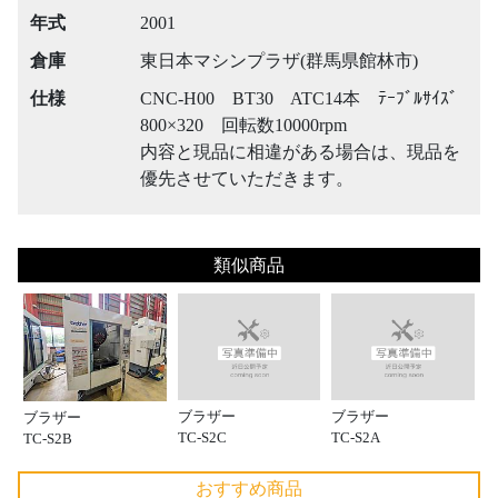
年式
2001
倉庫
東日本マシンプラザ(群馬県館林市)
仕様
CNC-H00 BT30 ATC14本 ﾃｰﾌﾞﾙｻｲｽﾞ
800×320 回転数10000rpm
内容と現品に相違がある場合は、現品を
優先させていただきます。
類似商品
ブラザー
ブラザー
ブラザー
TC-S2C
TC-S2A
TC-S2B
おすすめ商品