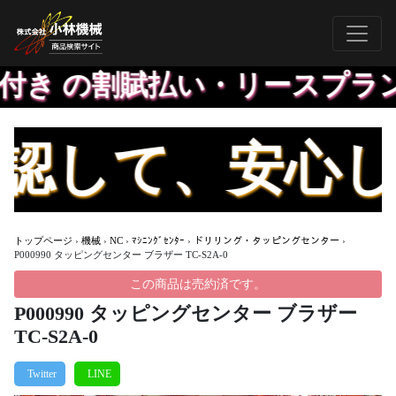
付き の割賦払い・リースプラン
して、安心して
トップページ
›
機械
›
NC
›
ﾏｼﾆﾝｸﾞｾﾝﾀｰ
›
ドリリング・タッピングセンター
›
P000990 タッピングセンター ブラザー TC-S2A-0
この商品は売約済です。
P000990 タッピングセンター ブラザー
TC-S2A-0