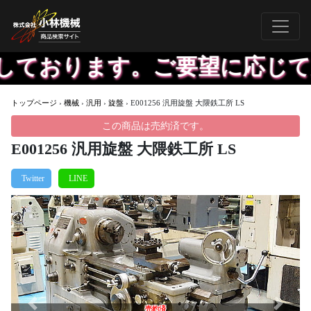
しております。ご要望に応じて
トップページ
›
機械
›
汎用
›
旋盤
›
E001256 汎用旋盤 大隈鉄工所 LS
この商品は売約済です。
E001256 汎用旋盤 大隈鉄工所 LS
Previous
Next
売約済