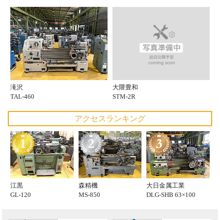
大隈豊和
滝沢
STM-2R
TAL-460
アクセスランキング
江黒
森精機
大日金属工業
GL-120
MS-850
DLG-SHB 63×100