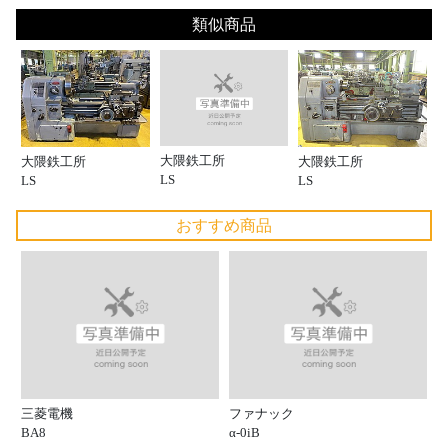
類似商品
大隈鉄工所
大隈鉄工所
大隈鉄工所
LS
LS
LS
おすすめ商品
三菱電機
ファナック
BA8
α-0iB