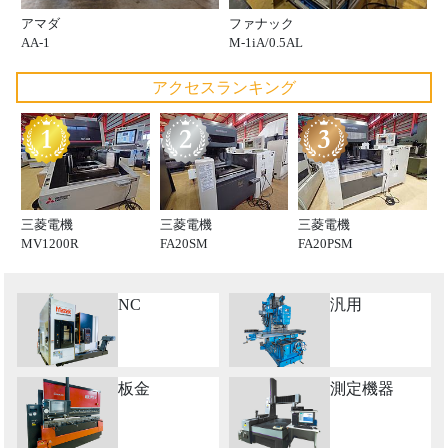
アマダ
ファナック
AA-1
M-1iA/0.5AL
アクセスランキング
三菱電機
三菱電機
三菱電機
MV1200R
FA20SM
FA20PSM
NC
汎用
板金
測定機器