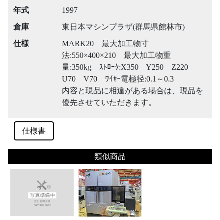
年式
1997
倉庫
東日本マシンプラザ(群馬県館林市)
仕様
MARK20 最大加工物寸
法:550×400×210 最大加工物重
量:350kg ｽﾄﾛｰｸ:X350 Y250 Z220
U70 V70 ﾜｲﾔｰ電極径:0.1～0.3
内容と現品に相違がある場合は、現品を
優先させていただきます。
仕様書
類似商品