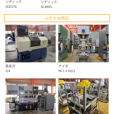
ソディック
ソディック
AQ325L
SL400G
おすすめ商品
長谷川
アイダ
J24
NC1-110(1)