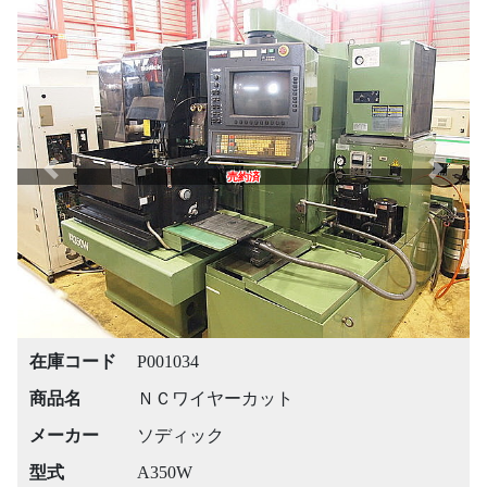
Previous
Next
売約済
在庫コード
P001034
商品名
ＮＣワイヤーカット
メーカー
ソディック
型式
A350W