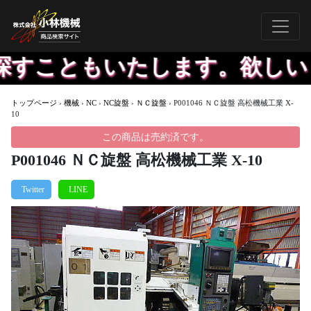
すこともいたします。欲しいも
トップページ
›
機械
›
NC
›
NC旋盤
›
ＮＣ旋盤
›
P001046 ＮＣ旋盤 高松機械工業 X-
10
この商品は売約済です。
P001046 ＮＣ旋盤 高松機械工業 X-10