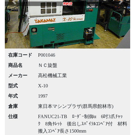
Previous
Next
売約済
在庫コード
P001046
商品名
ＮＣ旋盤
メーカー
高松機械工業
型式
X-10
年式
1997
倉庫
東日本マシンプラザ(群馬県館林市)
仕様
FANUC21-TB ﾛｰﾀﾞｰ制御α 6吋3爪ﾁｬｯ
ｸ 8角ﾀﾚｯﾄ 後出しｽﾊﾟｲﾗﾙｺﾝﾍﾞｱ付 材料
搬入ｺﾝﾍﾞｱ長さ1500mm