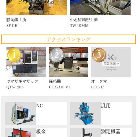
静岡鐵工所
中村留精密工業
SP-CH
TW-10MM
アクセスランキング
オークマ
ヤマザキマザック
森精機
LCC-15
QTS-150S
CTX-310 V1
NC
汎用
板金
測定機器