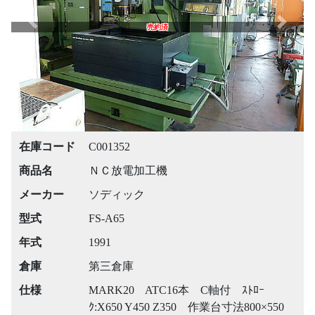
Previous
Next
売約済
在庫コード
C001352
商品名
ＮＣ放電加工機
メーカー
ソディック
型式
FS-A65
年式
1991
倉庫
第三倉庫
仕様
MARK20 ATC16本 C軸付 ｽﾄﾛｰ
ｸ:X650 Y450 Z350 作業台寸法800×550