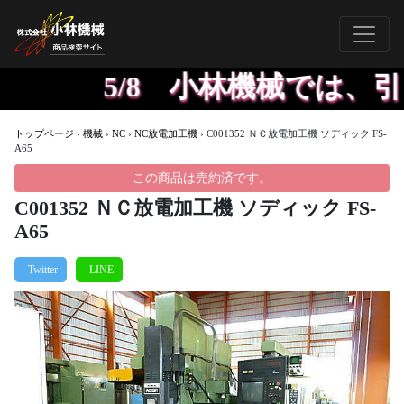
5/8 小林機械では、引
トップページ
›
機械
›
NC
›
NC放電加工機
›
C001352 ＮＣ放電加工機 ソディック FS-
A65
この商品は売約済です。
C001352 ＮＣ放電加工機 ソディック FS-
A65