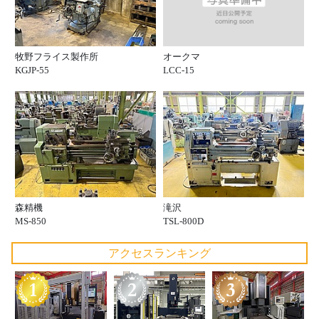
オークマ
牧野フライス製作所
LCC-15
KGJP-55
森精機
滝沢
MS-850
TSL-800D
アクセスランキング