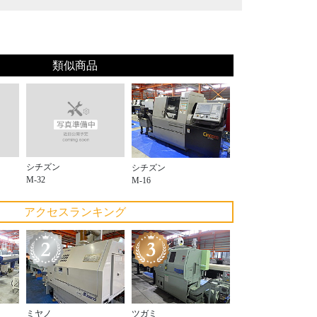
類似商品
シチズン
シチズン
M-32
M-16
アクセスランキング
ミヤノ
ツガミ