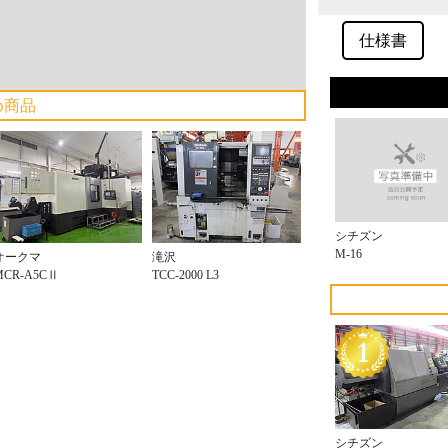
仕様書
め商品
シチズン
M-16
オークマ
滝沢
MCR-A5CⅡ
TCC-2000 L3
シチズン