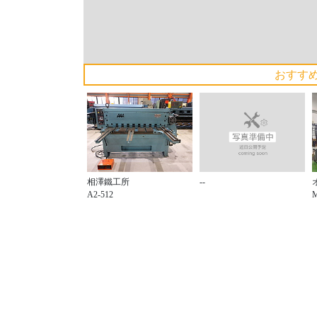
おすす
--
相澤鐵工所
A2-512