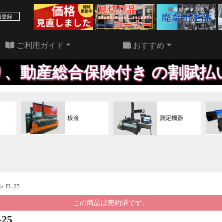
39 件
22 件
員登録
ご利用ガイド
おすすめ
動産総合保険付き の割賦払い・
板金
測定機器
 FL-25
この商品は売約済です。
25