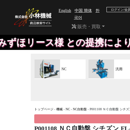
ログイン/会
English
中国 簡体
한
국어
販売・買取
ほリース様 との提携により、
NC
汎用
トップページ
›
機械
›
NC
›
NC自動盤
›
P001108 ＮＣ自動盤 シチズン
P001108 ＮＣ自動盤 シチズン FL-