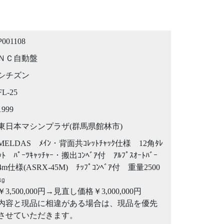
P001108
ＮＣ自動盤
シチズン
FL-25
1999
東日本マシンプラザ(群馬県館林市)
MELDAS ﾒｲﾝ・背面共ｺﾚｯﾄﾁｬｯｸ仕様 12角ﾀﾚ
ｯﾄ ﾊﾟｰﾂｷｬｯﾁｬｰ・搬出ｺﾝﾍﾞｱ付 ｱﾙﾌﾟｽｵｰﾄﾊﾞｰ
4m仕様(ASRX-45M) ﾁｯﾌﾟｺﾝﾍﾞｱ付 重量2500
㎏
￥3,500,000円→見直し価格￥3,000,000円
内容と現品に相違がある場合は、現品を優先
させていただきます。