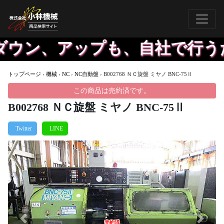
ウン、アップも、自社で行うた
トップページ
›
機械
›
NC
›
NC自動盤
›
B002768 ＮＣ旋盤 ミヤノ BNC-75Ⅱ
この商品は売約済です。
B002768 ＮＣ旋盤 ミヤノ BNC-75Ⅱ
Previous
Next
売約済