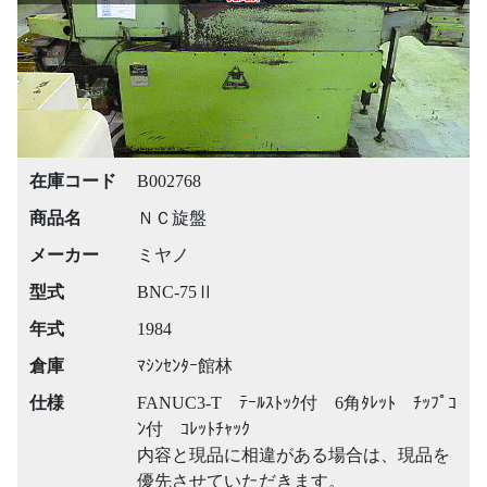
在庫コード
B002768
商品名
ＮＣ旋盤
メーカー
ミヤノ
型式
BNC-75Ⅱ
年式
1984
倉庫
ﾏｼﾝｾﾝﾀｰ館林
仕様
FANUC3-T ﾃｰﾙｽﾄｯｸ付 6角ﾀﾚｯﾄ ﾁｯﾌﾟｺ
ﾝ付 ｺﾚｯﾄﾁｬｯｸ
内容と現品に相違がある場合は、現品を
優先させていただきます。