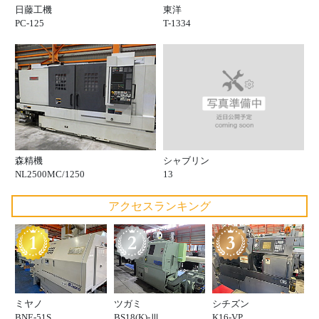
日藤工機
東洋
PC-125
T-1334
シャブリン
森精機
13
NL2500MC/1250
アクセスランキング
ミヤノ
ツガミ
シチズン
BNE-51S
BS18(K)-Ⅲ
K16-VP