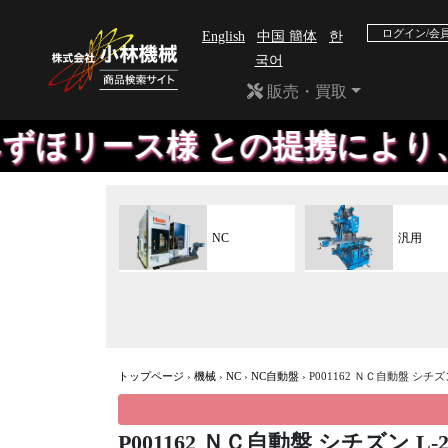
ログイン/会
English
中国 簡体
한
국어
販売・買取
リース様 との提携により、動
NC
汎用
トップページ
›
機械
›
NC
›
NC自動盤
›
P001162 ＮＣ自動盤 シチズン
P001162 ＮＣ自動盤 シチズン L-2