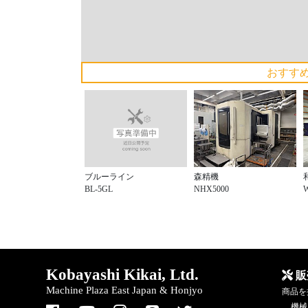
おすす
ブルーライン
森精機
BL-5GL
NHX5000
Kobayashi Kikai, Ltd.
販
Machine Plaza East Japan & Honjyo
商品を
機械