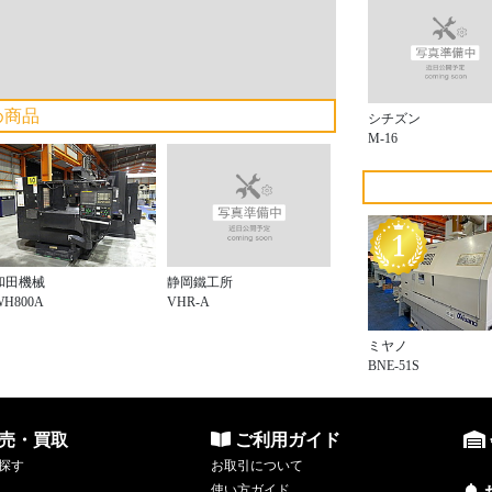
め商品
シチズン
M-16
静岡鐵工所
和田機械
VHR-A
WH800A
ミヤノ
BNE-51S
売・買取
ご利用ガイド
探す
お取引について
使い方ガイド