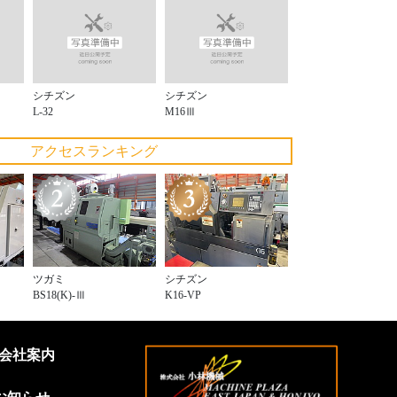
シチズン
シチズン
L-32
M16Ⅲ
アクセスランキング
ツガミ
シチズン
BS18(K)-Ⅲ
K16-VP
会社案内