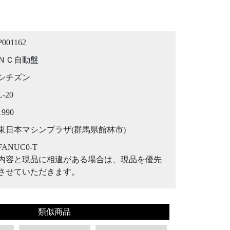
P001162
ＮＣ自動盤
シチズン
L-20
1990
東日本マシンプラザ(群馬県館林市)
FANUC0-T
内容と現品に相違がある場合は、現品を優先
させていただきます。
類似商品