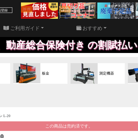
39 件
22 件
員登録
ご利用ガイド
おすすめ
産総合保険付き の割賦払い・リ
板金
測定機器
 L-20
この商品は売約済です。
0