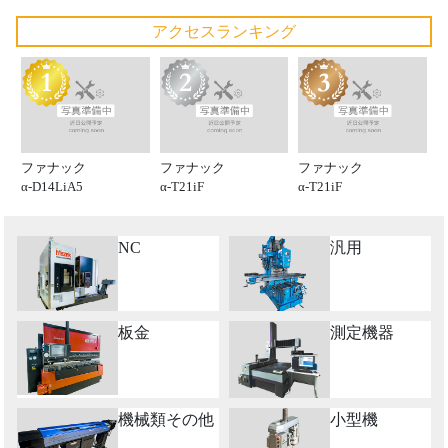
アクセスランキング
ファナック
ファナック
ファナック
α-D14LiA5
α-T21iF
α-T21iF
NC
汎用
板金
測定機器
機械類その他
小型機