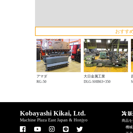
おすす
大日金属工業
アマダ
DLG-SHB63×350
RG-50
S
Kobayashi Kikai, Ltd.
販
Machine Plaza East Japan & Honjyo
商品を
機械