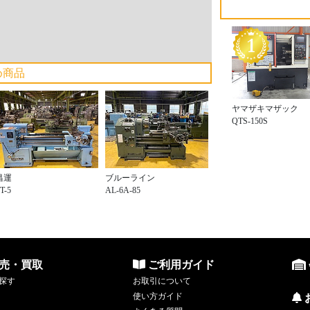
め商品
ヤマザキマザック
QTS-150S
昌運
ブルーライン
T-5
AL-6A-85
売・買取
ご利用ガイド
探す
お取引について
使い方ガイド