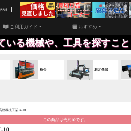
39 件
22 件
員登録
ご利用ガイド
おすすめ
機械や、工具を探すこともいた
板金
測定機器
 高松機械工業 X-10
この商品は売約済です。
-10