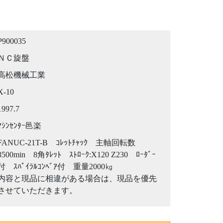
P900035
ＮＣ旋盤
高松機械工業
X-10
1997.7
ﾏｼﾝｾﾝﾀｰ邑楽
FANUC-21T-B ｺﾚｯﾄﾁｬｯｸ 主軸回転数
3500min 8角ﾀﾚｯﾄ ｽﾄﾛｰｸ:X120 Z230 ﾛｰﾀﾞｰ
付 ｽﾊﾟｲﾗﾙｺﾝﾍﾞｱ付 重量2000㎏
内容と現品に相違がある場合は、現品を優先
させていただきます。