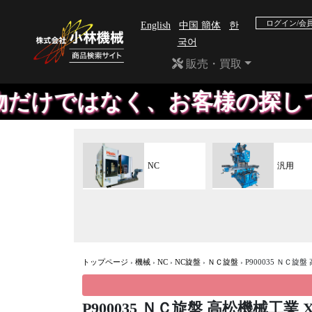
ログイン/会
English
中国 簡体
한
국어
販売・買取
ではなく、お客様の探している
NC
汎用
トップページ
›
機械
›
NC
›
NC旋盤
›
ＮＣ旋盤
›
P900035 ＮＣ旋盤
P900035 ＮＣ旋盤 高松機械工業 X