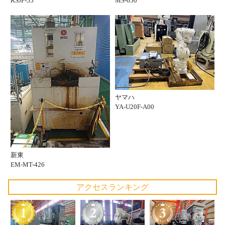
KSJP-55
MS-650
ヤマハ
YA-U20F-A00
新東
EM-MT-426
アクセスランキング