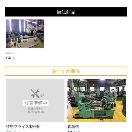
類似商品
三正
GK-8
おすすめ商品
牧野フライス製作所
森精機