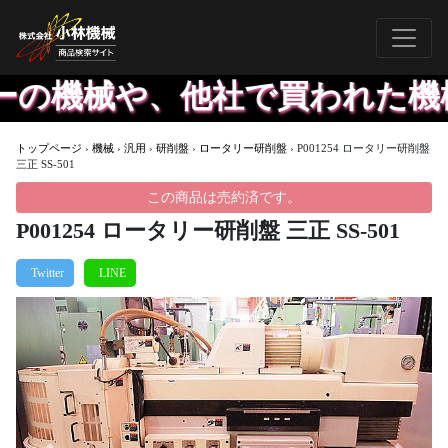
の機械や、他社で買われた機械で
トップページ
›
機械
›
汎用
›
研削盤
›
ロータリー研削盤
›
P001254 ロータリー研削盤
三正 SS-501
この商品は売約済です。
P001254 ロータリー研削盤 三正 SS-501