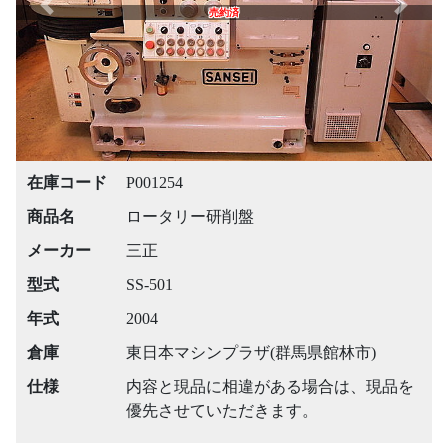
Previous
Next
売約済
在庫コード
P001254
商品名
ロータリー研削盤
メーカー
三正
型式
SS-501
年式
2004
倉庫
東日本マシンプラザ(群馬県館林市)
仕様
内容と現品に相違がある場合は、現品を
優先させていただきます。