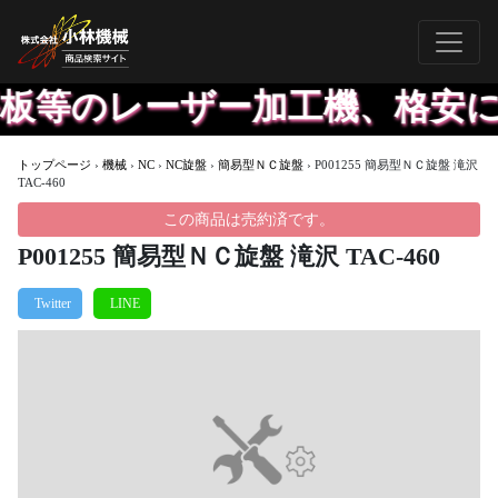
平板等のレーザー加工機、格安に
トップページ
›
機械
›
NC
›
NC旋盤
›
簡易型ＮＣ旋盤
›
P001255 簡易型ＮＣ旋盤 滝沢
TAC-460
この商品は売約済です。
P001255 簡易型ＮＣ旋盤 滝沢 TAC-460