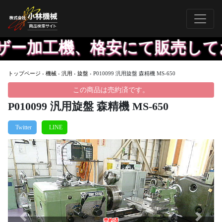
ザー加工機、格安にて販売してお
トップページ
›
機械
›
汎用
›
旋盤
›
P010099 汎用旋盤 森精機 MS-650
この商品は売約済です。
P010099 汎用旋盤 森精機 MS-650
Previous
Next
売約済