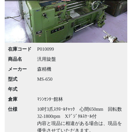
在庫コード
P010099
商品名
汎用旋盤
メーカー
森精機
型式
MS-650
年式
倉庫
ﾏｼﾝｾﾝﾀｰ館林
仕様
10吋3爪ｽｸﾛｰﾙﾁｬｯｸ 心間650mm 回転数
32-1800rpm Xﾃﾞｼﾞﾀﾙｽｹｰﾙ付
内容と現品に相違がある場合は、現品を
優先させていただきます。