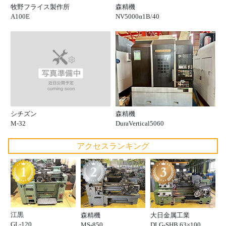
牧野フライス製作所
森精機
A100E
NV5000α1B/40
シチズン
森精機
M-32
DuraVertical5060
アクセスランキング
江黒
森精機
大日金属工業
GL-120
MS-850
DLG-SHB 63×100