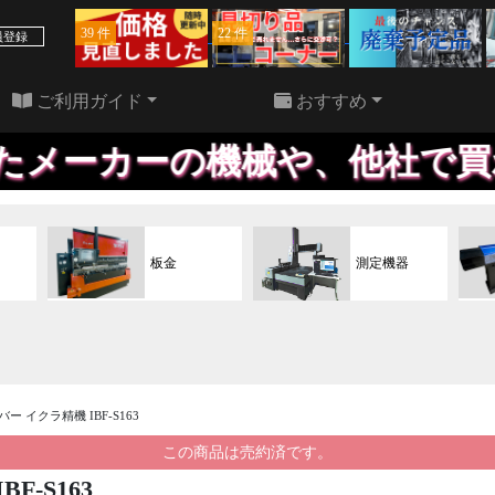
39 件
22 件
員登録
ご利用ガイド
おすすめ
の機械や、他社で買われた機械
板金
測定機器
トバー イクラ精機 IBF-S163
この商品は売約済です。
F-S163