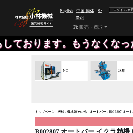
ログイン/会
English
中国 簡体
한
국어
販売・買取
ます。もうなくなったメーカー
NC
汎用
トップページ
›
機械
›
機械類その他
›
オートバー
›
B002807 オー
B002807 オートバー イクラ精機 IB