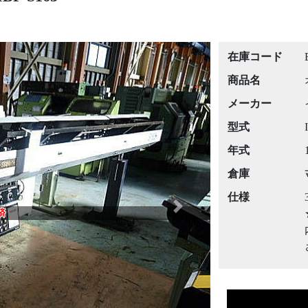
在庫コード
商品名
メーカー
型式
年式
倉庫
仕様
Next
済