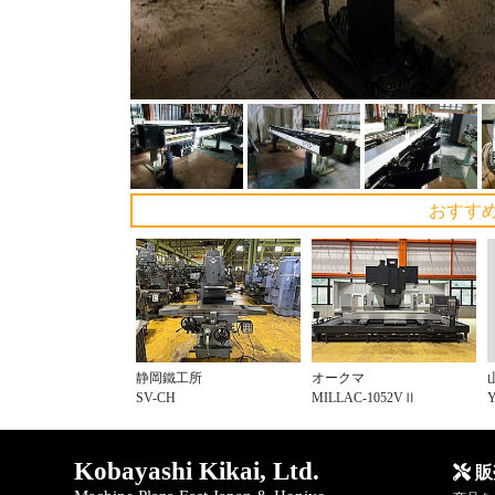
おすす
静岡鐵工所
オークマ
Y
SV-CH
MILLAC-1052VⅡ
Kobayashi Kikai, Ltd.
販