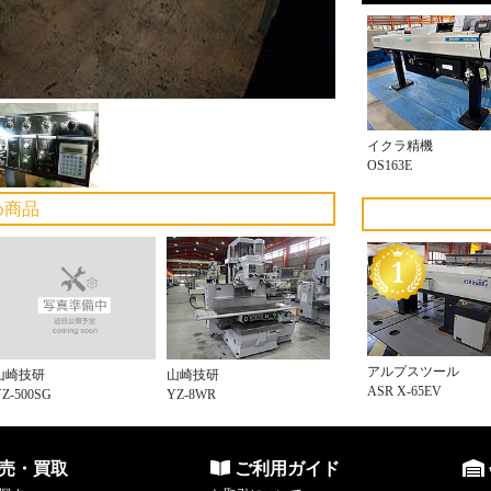
イクラ精機
OS163E
め商品
アルプスツール
山崎技研
山崎技研
ASR X-65EV
Z-500SG
YZ-8WR
売・買取
ご利用ガイド