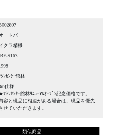
B002807
オートバー
イクラ精機
IBF-S163
1998
ﾏｼﾝｾﾝﾀｰ館林
3m仕様
★ﾏｼﾝｾﾝﾀｰ館林ﾘﾆｭｰｱﾙｵｰﾌﾟﾝ記念価格です。
内容と現品に相違がある場合は、現品を優先
させていただきます。
類似商品