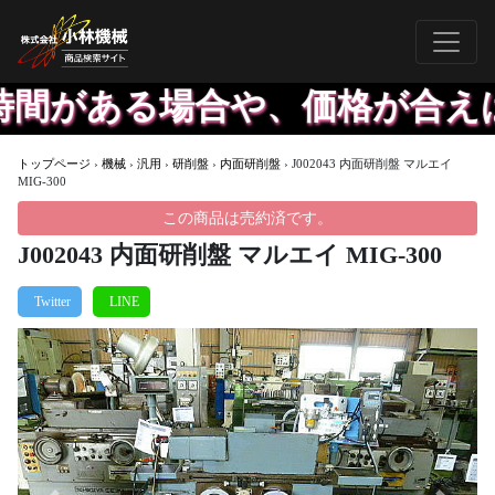
がある場合や、価格が合えば出
トップページ
›
機械
›
汎用
›
研削盤
›
内面研削盤
›
J002043 内面研削盤 マルエイ
MIG-300
この商品は売約済です。
J002043 内面研削盤 マルエイ MIG-300