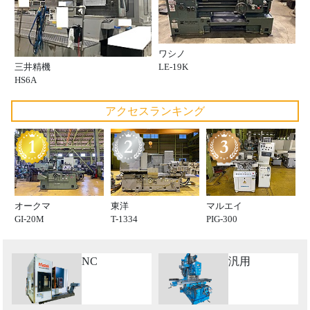
ワシノ
LE-19K
三井精機
HS6A
アクセスランキング
オークマ
東洋
マルエイ
GI-20M
T-1334
PIG-300
NC
汎用