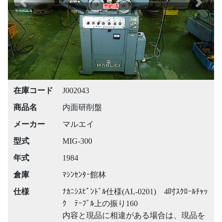
Previous
Next
売約済
在庫コード
J002043
商品名
内面研削盤
メーカー
マルエイ
型式
MIG-300
年式
1984
倉庫
ﾏｼﾝｾﾝﾀｰ館林
仕様
ﾅｶﾆｼｽﾋﾟﾝﾄﾞﾙ仕様(AL-0201) 4吋ｽｸﾛｰﾙﾁｬｯ
ｸ ﾃｰﾌﾞﾙ上の振り160
内容と現品に相違がある場合は、現品を