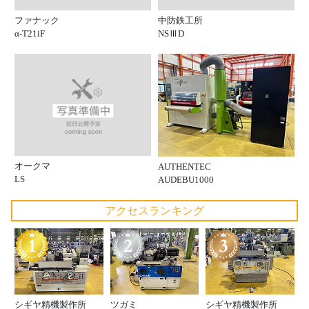
ファナック
中防鉄工所
α-T21iF
NSⅢD
オークマ
AUTHENTEC
LS
AUDEBU1000
アクセスランキング
シギヤ精機製作所
ツガミ
シギヤ精機製作所