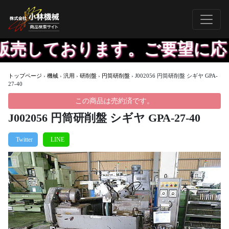
販売しております。ご要望に応
トップページ
›
機械
›
汎用
›
研削盤
›
円筒研削盤
›
J002056 円筒研削盤 シギヤ GPA-
27-40
この商品は売約済です。
J002056 円筒研削盤 シギヤ GPA-27-40