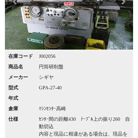
Previous
Next
売約済
在庫コード
J002056
商品名
円筒研削盤
メーカー
シギヤ
型式
GPA-27-40
年式
倉庫
ﾏｼﾝｾﾝﾀｰ高崎
仕様
ｾﾝﾀｰ間の距離430 ﾃｰﾌﾞﾙ上の振り260 自
動切込
内容と現品に相違がある場合は、現品を