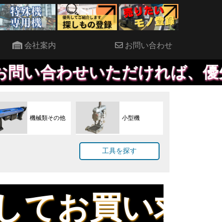
会社案内
お問い合わせ
いただければ、優先して提案さ
機械類その他
小型機
工具を探す
い求めできます