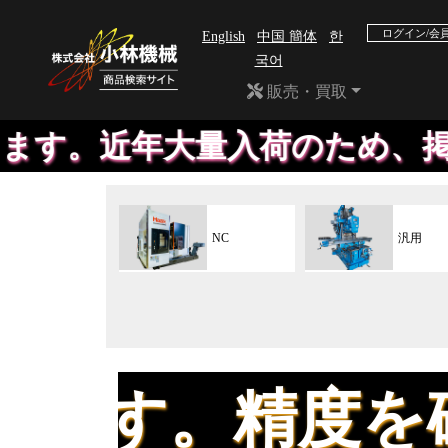
ログイン/会
English
中国 簡体
한
국어
販売・買取
大量入荷のため、掲載が間に合
NC
汎用
精度を確認して