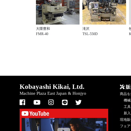
大隈豊和
滝沢
K
FMR-40
TSL-550D
Kobayashi Kikai, Ltd.
販
Machine Plaza East Japan & Honjyo
商品を
機械
工具
新入
現地販
フェア