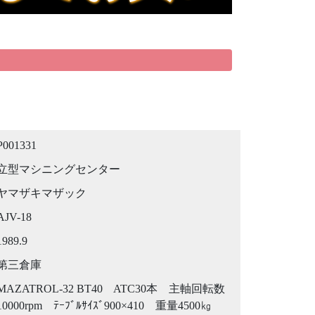
P001331
立型マシニングセンター
ヤマザキマザック
AJV-18
1989.9
第三倉庫
MAZATROL-32 BT40 ATC30本 主軸回転数
10000rpm ﾃｰﾌﾞﾙｻｲｽﾞ900×410 重量4500㎏