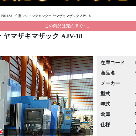
›
P001331 立型マシニングセンター ヤマザキマザック AJV-18
この商品は売約済です。
 ヤマザキマザック AJV-18
在庫コード
商品名
メーカー
型式
年式
倉庫
仕様
Next
済