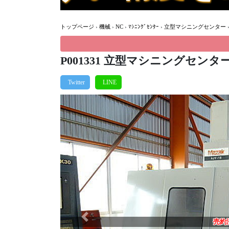
トップページ
›
機械
›
NC
›
ﾏｼﾆﾝｸﾞｾﾝﾀｰ
›
立型マシニングセンター
P001331 立型マシニングセンター
Previous
売約