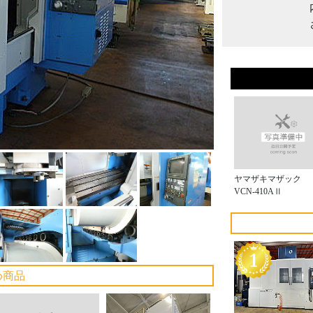
ヤマザキマザック
VCN-410AⅡ
め商品