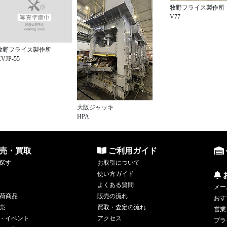
牧野フライス製作所
V77
牧野フライス製作所
VJP-55
大阪ジャッキ
HPA
売・買取
ご利用ガイド
探す
お取引について
使い方ガイド
よくある質問
メー
荷商品
販売の流れ
おす
売
買取・査定の流れ
営業
・イベント
アクセス
プラ