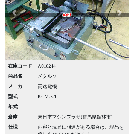
Previous
Next
売約済
在庫コード
A018244
商品名
メタルソー
メーカー
高速電機
型式
KCM-370
年式
倉庫
東日本マシンプラザ(群馬県館林市)
仕様
内容と現品に相違がある場合は、現品を