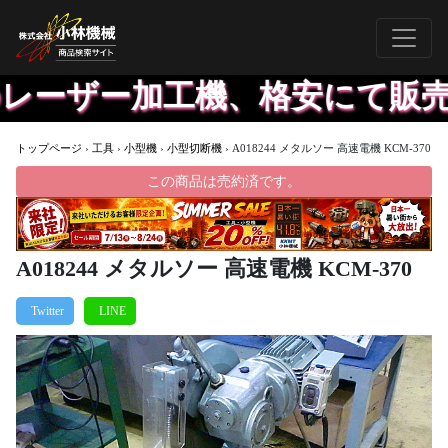
レーザー加工機、格安にて販売
トップページ
›
工具
›
小型機
›
小型切断機
›
A018244 メタルソー 高速電機 KCM-370
この商品は売約済です。
A018244 メタルソー 高速電機 KCM-370