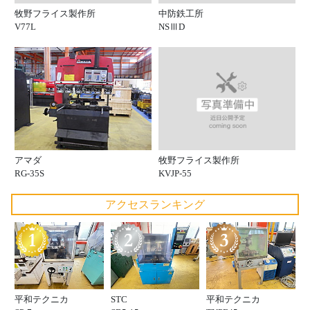
牧野フライス製作所
中防鉄工所
V77L
NSⅢD
牧野フライス製作所
アマダ
KVJP-55
RG-35S
アクセスランキング
平和テクニカ
STC
平和テクニカ