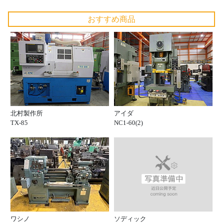
おすすめ商品
北村製作所
アイダ
TX-85
NC1-60(2)
ソディック
ワシノ