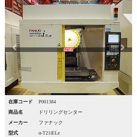
Previous
Next
売約済
在庫コード
P001384
商品名
ドリリングセンター
メーカー
ファナック
型式
α-T21iELe