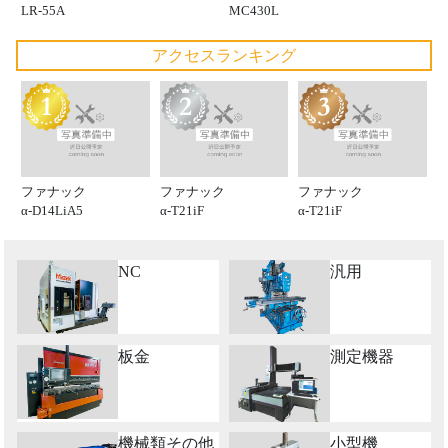
MC430L
LR-55A
アクセスランキング
ファナック
ファナック
ファナック
α-D14LiA5
α-T21iF
α-T21iF
NC
汎用
板金
測定機器
機械類その他
小型機