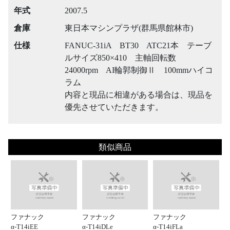
年式
2007.5
倉庫
東日本マシンプラザ(群馬県館林市)
仕様
FANUC-31iA BT30 ATC21本 テーブ
ルサイズ850×410 主軸回転数
24000rpm AI輪郭制御Ⅱ 100mmハイコ
ラム
内容と現品に相違がある場合は、現品を
優先させていただきます。
類似商品
ファナック
ファナック
ファナック
α-T14iEE
α-T14iDLe
α-T14iFLa