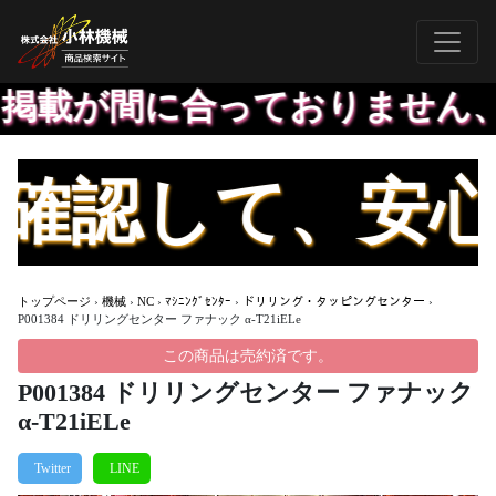
載が間に合っておりません、お
認して、安心し
トップページ
›
機械
›
NC
›
ﾏｼﾆﾝｸﾞｾﾝﾀｰ
›
ドリリング・タッピングセンター
›
P001384 ドリリングセンター ファナック α-T21iELe
この商品は売約済です。
P001384 ドリリングセンター ファナック
α-T21iELe