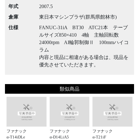
年式
2007.5
倉庫
東日本マシンプラザ(群馬県館林市)
仕様
FANUC-31iA BT30 ATC21本 テーブ
ルサイズ850×410 4軸 主軸回転数
24000rpm AI輪郭制御Ⅱ 100mmハイコ
ラム
内容と現品に相違がある場合は、現品を
優先させていただきます。
類似商品
ファナック
ファナック
ファナック
α-T14iDLe
α-D14LiA5
α-T21iF