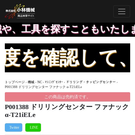
や、工具を探すこともいたしま
度を確認して、
トップページ
›
機械
›
NC
›
ﾏｼﾆﾝｸﾞｾﾝﾀｰ
›
ドリリング・タッピングセンター
›
P001388 ドリリングセンター ファナック α-T21iELe
この商品は売約済です。
P001388 ドリリングセンター ファナック
α-T21iELe