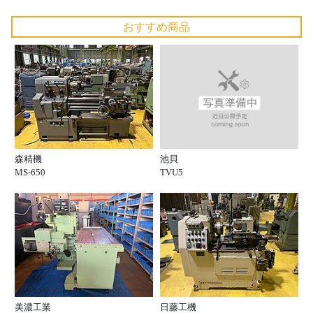
おすすめ商品
池貝
森精機
TVU5
MS-650
美濃工業
日藤工機