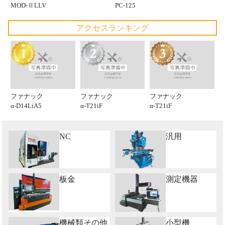
MOD-ⅡLLV
PC-125
アクセスランキング
ファナック
ファナック
ファナック
α-D14LiA5
α-T21iF
α-T21iF
NC
汎用
板金
測定機器
機械類その他
小型機