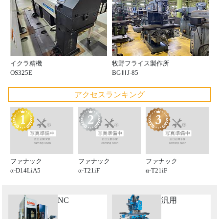
イクラ精機
牧野フライス製作所
OS325E
BGⅢJ-85
アクセスランキング
ファナック
ファナック
ファナック
α-D14LiA5
α-T21iF
α-T21iF
NC
汎用