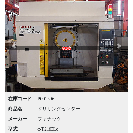
Previous
Next
売約済
在庫コード
P001396
商品名
ドリリングセンター
メーカー
ファナック
型式
α-T21iELe