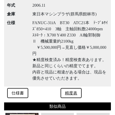
年式
2006.11
倉庫
東日本マシンプラザ(群馬県館林市)
仕様
FANUC-31iA BT30 ATC21本 ﾃｰﾌﾞﾙｻｲ
ｽﾞ850×410 3軸 主軸回転数24000rpm
ｽﾄﾛｰｸ：X700 Y400 Z330 AI輪郭制御
Ⅱ 機械重量約2100kg
￥5,500,000円→見直し価格￥5,000,000
円
★精度検査済み！精度検査表あります。
新品と同じくらいの精度でてます。
内容と現品に相違がある場合は、現品を
優先させていただきます。
仕様書
精度表
類似商品