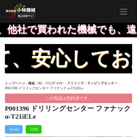
他社で買われた機械でも、遠慮
、安心してお買
トップページ
›
機械
›
NC
›
ﾏｼﾆﾝｸﾞｾﾝﾀｰ
›
ドリリング・タッピングセンター
›
P001396 ドリリングセンター ファナック α-T21iELe
この商品は売約済です。
P001396 ドリリングセンター ファナック
α-T21iELe