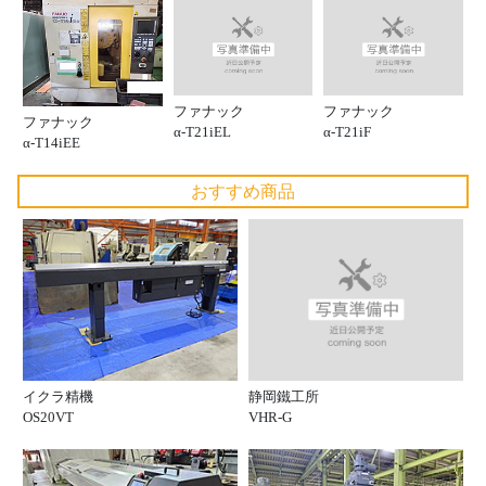
ファナック
ファナック
ファナック
α-T21iEL
α-T21iF
α-T14iEE
おすすめ商品
静岡鐵工所
イクラ精機
VHR-G
OS20VT