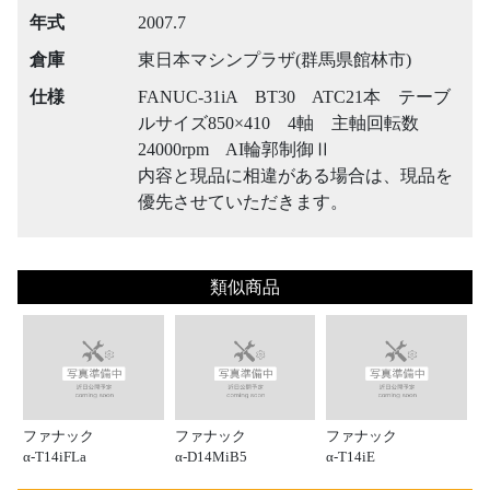
年式
2007.7
倉庫
東日本マシンプラザ(群馬県館林市)
仕様
FANUC-31iA BT30 ATC21本 テーブ
ルサイズ850×410 4軸 主軸回転数
24000rpm AI輪郭制御Ⅱ
内容と現品に相違がある場合は、現品を
優先させていただきます。
類似商品
ファナック
ファナック
ファナック
α-T14iFLa
α-D14MiB5
α-T14iE