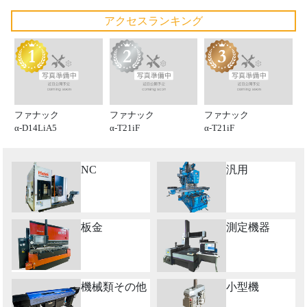
アクセスランキング
ファナック
ファナック
ファナック
α-D14LiA5
α-T21iF
α-T21iF
NC
汎用
板金
測定機器
機械類その他
小型機