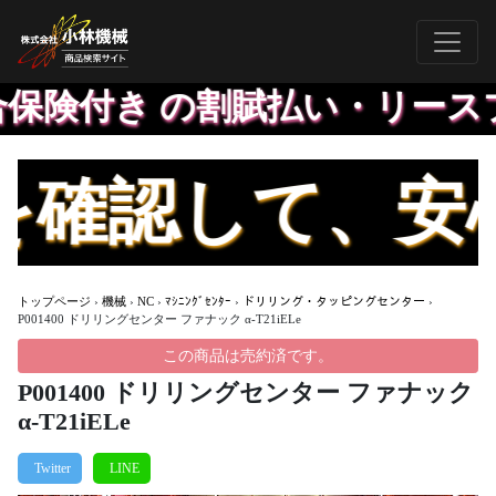
保険付き の割賦払い・リースプ
確認して、安心
トップページ
›
機械
›
NC
›
ﾏｼﾆﾝｸﾞｾﾝﾀｰ
›
ドリリング・タッピングセンター
›
P001400 ドリリングセンター ファナック α-T21iELe
この商品は売約済です。
P001400 ドリリングセンター ファナック
α-T21iELe