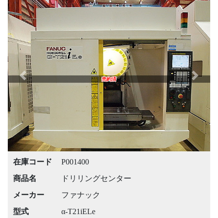
Previous
Next
売約済
在庫コード
P001400
商品名
ドリリングセンター
メーカー
ファナック
型式
α-T21iELe