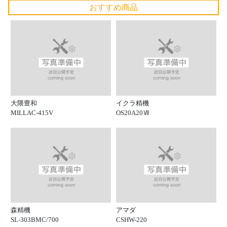
おすすめ商品
大隈豊和
イクラ精機
MILLAC-415V
OS20A20Ⅶ
森精機
アマダ
SL-303BMC/700
CSHW-220