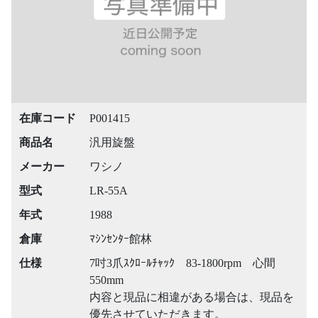
在庫コード
P001415
商品名
汎用旋盤
メーカー
ワシノ
型式
LR-55A
年式
1988
倉庫
ﾏｼﾝｾﾝﾀｰ館林
仕様
7吋3爪ｽｸﾛｰﾙﾁｬｯｸ 83-1800rpm 心間
550mm
内容と現品に相違がある場合は、現品を
優先させていただきます。