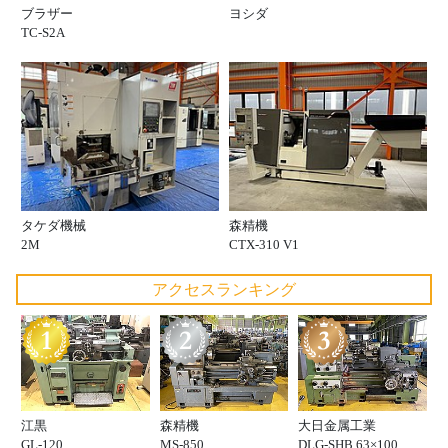
ブラザー
ヨシダ
TC-S2A
タケダ機械
森精機
2M
CTX-310 V1
アクセスランキング
江黒
森精機
大日金属工業
GL-120
MS-850
DLG-SHB 63×100