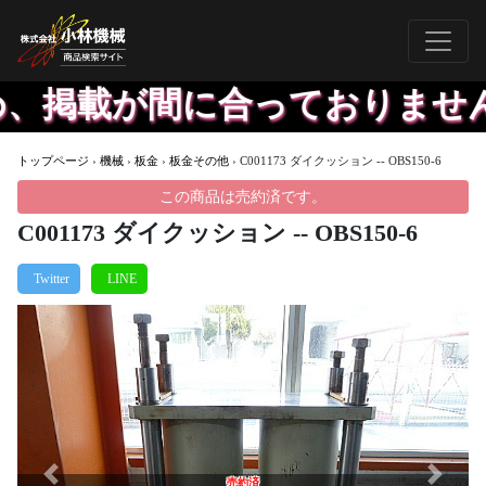
、掲載が間に合っておりません
トップページ
›
機械
›
板金
›
板金その他
›
C001173 ダイクッション -- OBS150-6
この商品は売約済です。
C001173 ダイクッション -- OBS150-6
Previous
Next
売約済