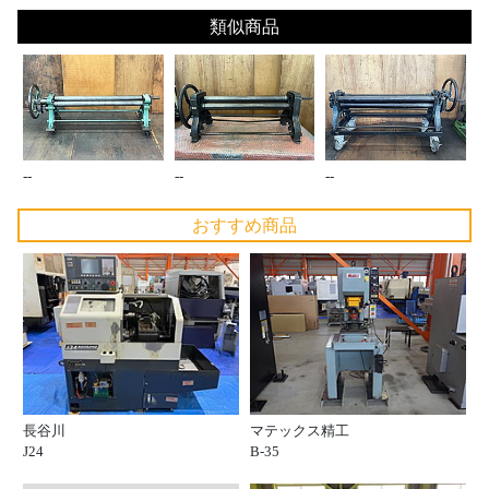
類似商品
--
--
--
おすすめ商品
長谷川
マテックス精工
J24
B-35