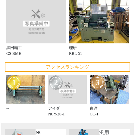
黒田精工
理研
GS-BMH
RBL-51
アクセスランキング
アイダ
--
東洋
NCY-20-1
CC-1
NC
汎用