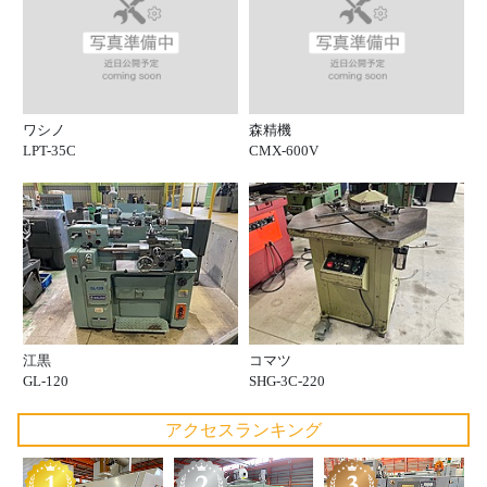
ワシノ
森精機
LPT-35C
CMX-600V
江黒
コマツ
GL-120
SHG-3C-220
アクセスランキング