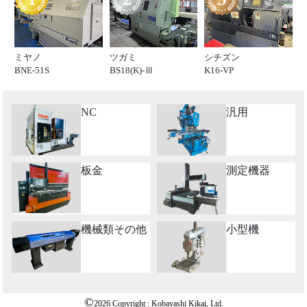
ミヤノ
ツガミ
シチズン
BNE-51S
BS18(K)-Ⅲ
K16-VP
NC
汎用
板金
測定機器
機械類その他
小型機
©
2026 Copyright : Kobayashi Kikai, Ltd.