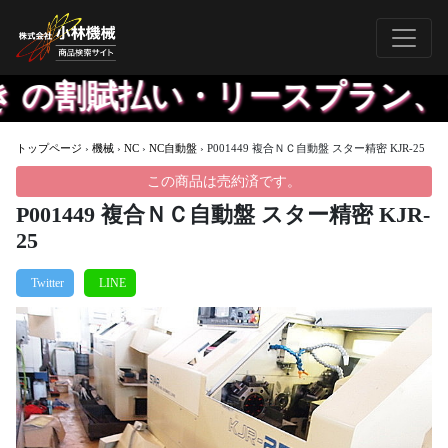
 の割賦払い・リースプラン、※
トップページ
›
機械
›
NC
›
NC自動盤
›
P001449 複合ＮＣ自動盤 スター精密 KJR-25
この商品は売約済です。
P001449 複合ＮＣ自動盤 スター精密 KJR-
25