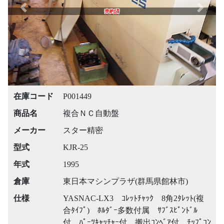
Previous
Next
売約済
在庫コード
P001449
商品名
複合ＮＣ自動盤
メーカー
スター精密
型式
KJR-25
年式
1995
倉庫
東日本マシンプラザ(群馬県館林市)
仕様
YASNAC-LX3 ｺﾚｯﾄﾁｬｯｸ 8角2ﾀﾚｯﾄ(複
合ﾀｲﾌﾟ) ﾎﾙﾀﾞｰ多数付属 ｻﾌﾞｽﾋﾟﾝﾄﾞﾙ
付 ﾊﾟｰﾂｷｬｯﾁｬｰ付 搬出ｺﾝﾍﾞｱ付 ﾁｯﾌﾟｺﾝ