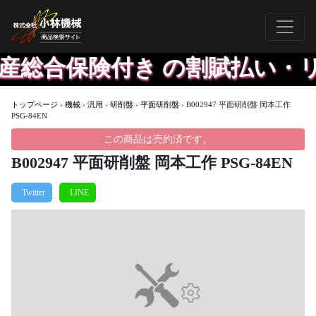
産総合保険付き の割賦払い・
トップページ
›
機械
›
汎用
›
研削盤
›
平面研削盤
›
B002947 平面研削盤 岡本工作
PSG-84EN
この商品は売約済です。
B002947 平面研削盤 岡本工作 PSG-84EN