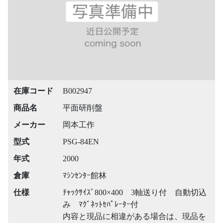
在庫コード
B002947
商品名
平面研削盤
メーカー
岡本工作
型式
PSG-84EN
年式
2000
倉庫
ﾏｼﾝｾﾝﾀｰ館林
仕様
ﾁｬｯｸｻｲｽﾞ800×400 3軸送り付 自動切込
み ﾏｸﾞﾈｯﾄｾﾊﾟﾚｰﾀｰ付
内容と現品に相違がある場合は、現品を