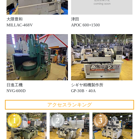
津田
大隈豊和
APOC 600×1500
MILLAC-468V
日進工機
シギヤ精機製作所
NVG-600D
GP-30B・40A
アクセスランキング