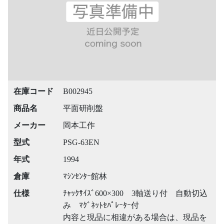
在庫コード
B002945
商品名
平面研削盤
メーカー
岡本工作
型式
PSG-63EN
年式
1994
倉庫
ﾏｼﾝｾﾝﾀｰ館林
仕様
ﾁｬｯｸｻｲｽﾞ600×300 3軸送り付 自動切込
み ﾏｸﾞﾈｯﾄｾﾊﾟﾚｰﾀｰ付
内容と現品に相違がある場合は、現品を