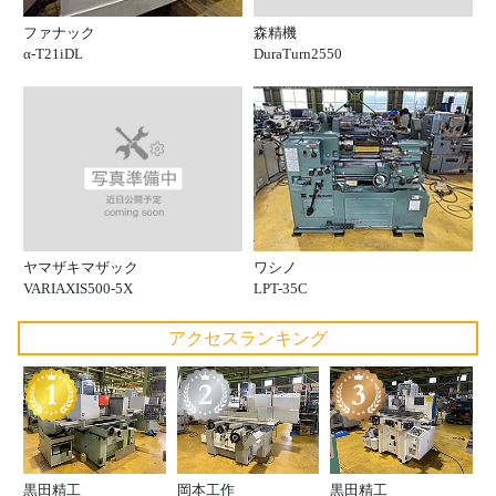
森精機
ファナック
DuraTurn2550
α-T21iDL
ヤマザキマザック
ワシノ
VARIAXIS500-5X
LPT-35C
アクセスランキング
黒田精工
岡本工作
黒田精工