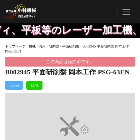
ディ、平板等のレーザー加工機
トップページ
›
機械
›
汎用
›
研削盤
›
平面研削盤
›
B002945 平面研削盤 岡本工作
PSG-63EN
この商品は売約済です。
B002945 平面研削盤 岡本工作 PSG-63EN