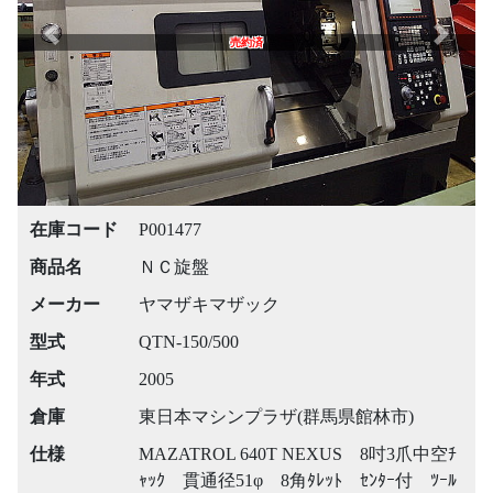
Previous
Next
売約済
在庫コード
P001477
商品名
ＮＣ旋盤
メーカー
ヤマザキマザック
型式
QTN-150/500
年式
2005
倉庫
東日本マシンプラザ(群馬県館林市)
仕様
MAZATROL 640T NEXUS 8吋3爪中空ﾁ
ｬｯｸ 貫通径51φ 8角ﾀﾚｯﾄ ｾﾝﾀｰ付 ﾂｰﾙ