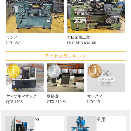
ワシノ
大日金属工業
LPT-35C
DLG-SHB 63×100
アクセスランキング
オークマ
ヤマザキマザック
森精機
LCC-15
QTS-150S
CTX-310 V1
NC
汎用