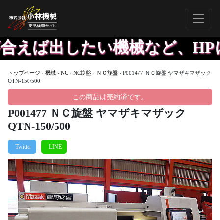
ば出したい機械など、HPに載
トップページ
›
機械
›
NC
›
NC旋盤
›
ＮＣ旋盤
›
P001477 ＮＣ旋盤 ヤマザキマザック
QTN-150/500
この商品は売約済です。
P001477 ＮＣ旋盤 ヤマザキマザック
QTN-150/500