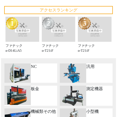
アクセスランキング
ファナック
ファナック
ファナック
α-D14LiA5
α-T21iF
α-T21iF
NC
汎用
板金
測定機器
機械類その他
小型機