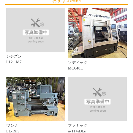
おすすめ商品
シチズン
L12-1M7
ソディック
MC640L
ファナック
ワシノ
α-T14iDLe
LE-19K