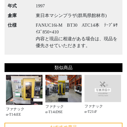
年式
1997
倉庫
東日本マシンプラザ(群馬県館林市)
仕様
FANUC16i-M BT30 ATC14本 ﾃｰﾌﾞﾙｻ
ｲｽﾞ850×410
内容と現品に相違がある場合は、現品を
優先させていただきます。
類似商品
ファナック
ファナック
ファナック
α-T21iF
α-T14iDSE
α-T14iEE