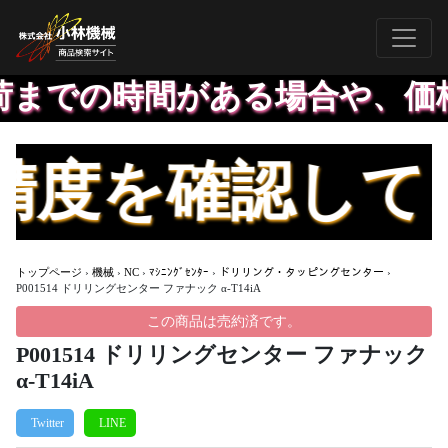
までの時間がある場合や、価格
度を確認して、
トップページ
›
機械
›
NC
›
ﾏｼﾆﾝｸﾞｾﾝﾀｰ
›
ドリリング・タッピングセンター
›
P001514 ドリリングセンター ファナック α-T14iA
この商品は売約済です。
P001514 ドリリングセンター ファナック
α-T14iA