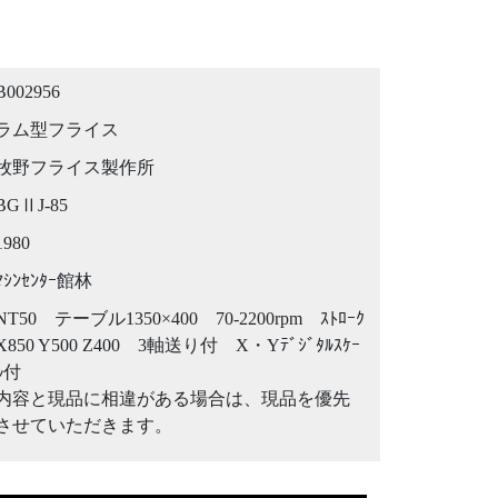
B002956
ラム型フライス
牧野フライス製作所
BGⅡJ-85
1980
ﾏｼﾝｾﾝﾀｰ館林
NT50 テーブル1350×400 70-2200rpm ｽﾄﾛｰｸ
X850 Y500 Z400 3軸送り付 X・Yﾃﾞｼﾞﾀﾙｽｹｰ
ﾙ付
内容と現品に相違がある場合は、現品を優先
させていただきます。