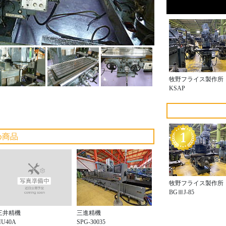
牧野フライス製作所
KSAP
め商品
牧野フライス製作所
BGⅢJ-85
三井精機
三進精機
HU40A
SPG-30035