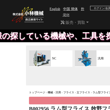
ログイン/会
English
中国 簡体
한
국어
販売・買取
いる機械や、工具を探すことも
NC
汎用
トップページ
›
機械
›
汎用
›
フライス
›
立フライス
›
ラム型フライ
B002956 ラム型フライス 牧野フ