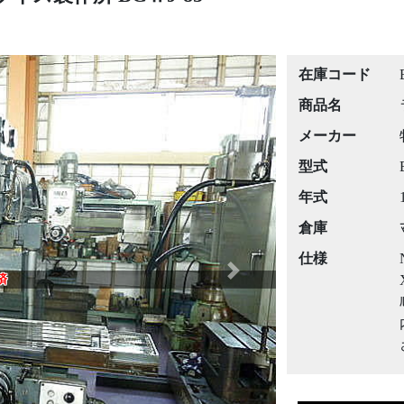
在庫コード
商品名
メーカー
型式
年式
倉庫
仕様
Next
済