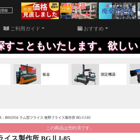
39 件
22 件
員登録
ご利用ガイド
おすすめ
いたします。欲しいもの登録し
板金
測定機器
ス
›
B002956 ラム型フライス 牧野フライス製作所 BGⅡJ-85
この商品は売約済です。
ライス製作所 BGⅡJ-85