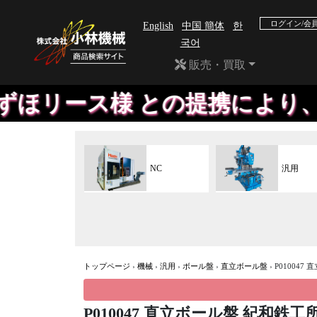
ログイン/会
English
中国 簡体
한
국어
販売・買取
リース様 との提携により、動産
NC
汎用
トップページ
›
機械
›
汎用
›
ボール盤
›
直立ボール盤
›
P010047
P010047 直立ボール盤 紀和鉄工所 