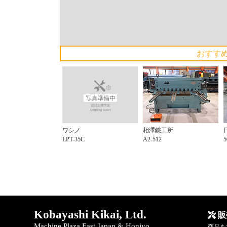
おすす
ワシノ
相澤鐵工所
LPT-35C
A2-512
Kobayashi Kikai, Ltd.
販
Machine Plaza East Japan & Honjyo
商品を