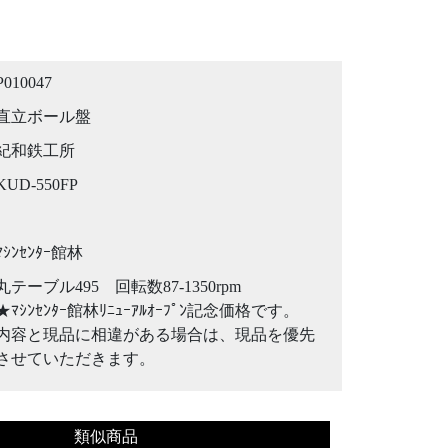
P010047
直立ボール盤
紀和鉄工所
KUD-550FP
ﾏｼﾝｾﾝﾀｰ館林
丸テーブル495 回転数87-1350rpm
★ﾏｼﾝｾﾝﾀｰ館林ﾘﾆｭｰｱﾙｵｰﾌﾟﾝ記念価格です。
内容と現品に相違がある場合は、現品を優先
させていただきます。
類似商品