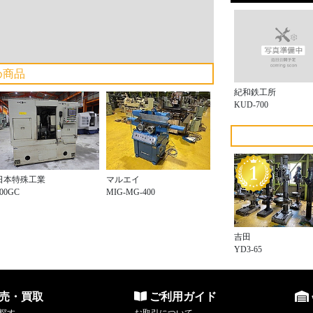
め商品
紀和鉄工所
KUD-700
日本特殊工業
マルエイ
500GC
MIG-MG-400
吉田
YD3-65
売・買取
ご利用ガイド
探す
お取引について