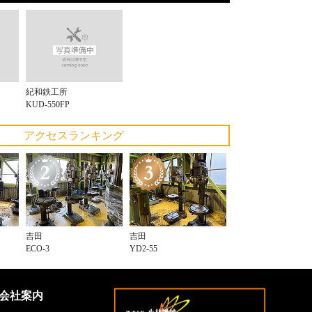
紀和鉄工所
KUD-550FP
アクセスランキング
吉田
吉田
ECO-3
YD2-55
会社案内