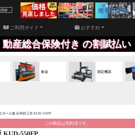
39 件
22 件
員登録
ご利用ガイド
おすすめ
総合保険付き の割賦払い・リ
板金
測定機器
 直立ボール盤 紀和鉄工所 KUD-550FP
この商品は売約済です。
KUD-550FP