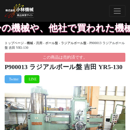
の機械や、他社で買われた機械で
トップページ
›
機械
›
汎用
›
ボール盤
›
ラジアルボール盤
›
P900013 ラジアルボール
盤 吉田 YR5-130
この商品は売約済です。
P900013 ラジアルボール盤 吉田 YR5-130