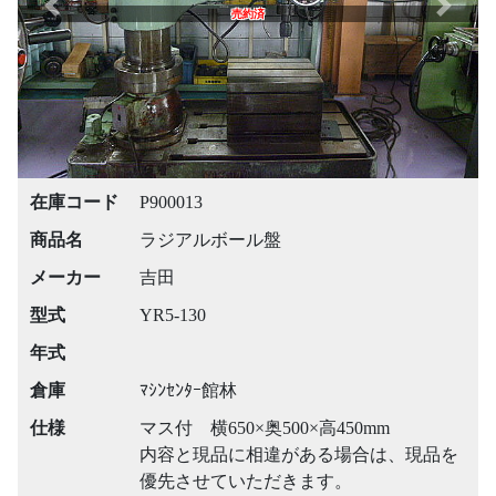
Previous
Next
売約済
在庫コード
P900013
商品名
ラジアルボール盤
メーカー
吉田
型式
YR5-130
年式
倉庫
ﾏｼﾝｾﾝﾀｰ館林
仕様
マス付 横650×奥500×高450mm
内容と現品に相違がある場合は、現品を
優先させていただきます。