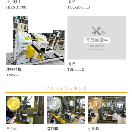
小川鉄工
滝沢
HOR-D1700
TCC-2000 L3
滝沢
津根精機
TSL-550D
TMW-70
アクセスランキング
ヨシオ
森精機
小川鉄工